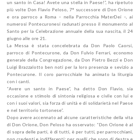
un santo in Casa! Avete una stella in Paese!”, ha ripetuto
più volte Don Flavio Peloso, 7° successore di Don Orione
e ora parroco a Roma – nella Parrocchia MaterDei –, ai
numerosi Pontecuronesi radunati presso il monumento al
Santo per la Celebrazione annuale della sua nascita, il 24
giugno alle ore 21.
La Messa è stata concelebrata da Don Paolo Caorsi,
parroco di Pontecurone, da Don Fulvio Ferrari, economo
generale della Congregazione, da Don Pietro Bezzi e Don
Luigi Brazzalotto ben noti per la loro presenza e sevizio a
Pontecurone. Il coro parrocchiale ha animato la liturgia
con i canti.
“Avere un santo in Paese”, ha detto Don Flavio, sia
occasione e stimolo di sintonia religiosa e civile con lui e
con i suoi valori, sia forza di unità e di solidarietà nel Paese
e nel territorio tortonese”.
Dopo avere accennato ad alcune caratteristiche della vita
di Don Orione, Don Peloso ha osservato: “Don Orione è al
di sopra delle parti, è di tutti, è per tutti, per parrocchiani,
non credenti e indifferenti; per quelli che sono di destra e