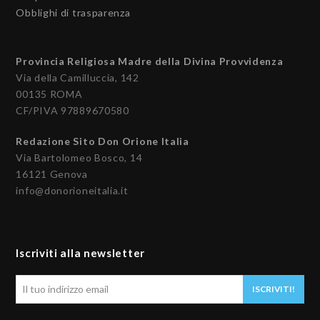
Obblighi di trasparenza
Provincia Religiosa Madre della Divina Provvidenza
Via della Camilluccia, 142
00135 ROMA
CF/PIVA 97889670580
Redazione Sito Don Orione Italia
Via Bartolomeo Bosco, 14
16121 Genova
info@donorioneitalia.it
Iscriviti alla newsletter
Il
ISCRIVITI!
tuo
indirizzo