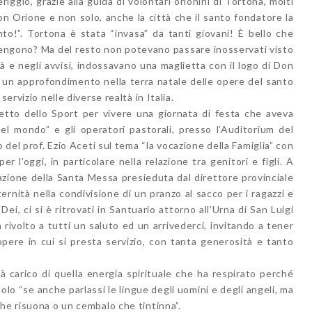
iggio, grazie alla guida di volontari orionini di Tortona, molti
on Orione e non solo, anche la città che il santo fondatore la
anto!”. Tortona è stata “invasa” da tanti giovani! È bello che
e vengono? Ma del resto non potevano passare inosservati visto
ttà e negli avvisi, indossavano una maglietta con il logo di Don
to un approfondimento nella terra natale delle opere del santo
ervizio nelle diverse realtà in Italia.
zzetto dello Sport per vivere una giornata di festa che aveva
l mondo” e gli operatori pastorali, presso l’Auditorium del
del prof. Ezio Aceti sul tema “la vocazione della Famiglia” con
per l’oggi, in particolare nella relazione tra genitori e figli. A
azione della Santa Messa presieduta dal direttore provinciale
rnità nella condivisione di un pranzo al sacco per i ragazzi e
Dei, ci si è ritrovati in Santuario attorno all’Urna di San Luigi
rivolto a tutti un saluto ed un arrivederci, invitando a tener
pere in cui si presta servizio, con tanta generosità e tanto
à carico di quella energia spirituale che ha respirato perché
lo “se anche parlassi le lingue degli uomini e degli angeli, ma
he risuona o un cembalo che tintinna”.