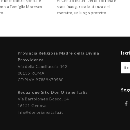
. e un incontro speciale
Al Centro Mater Dei di Tortona è
nno a Famiglia Moresco -
stata inaugurata la stanza del
sco…
contatto, un luogo protetto…
Iscr
Provincia Religiosa Madre della Divina
Provvidenza
Via della Camilluccia, 142
00135 ROMA
CF/PIVA 97889670580
Seg
Redazione Sito Don Orione Italia
Via Bartolomeo Bosco, 14
16121 Genova
info@donorioneitalia.it