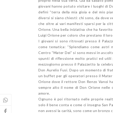
proprio nella sua terra. Già da sabato pomer
giovani hanno potuto visitare i luoghi di D
definì “terra della mia gioia e del mio pi
diversi si siano chiesti: chi sono, da dov
che oltre ai vari manifesti sparsi per la ci
Orione. Una bella iniziativa che ha favori
Luigi Orione per coloro che prestano il loro s
I giovani si sono ritrovati presso il Pala
come tematica: “Splendiamo come astri ne
Centro “Mater Dei” si sono messi in ascolto 
spunti di riflessione molto pratici ed utili 
mezzogiorno presso il Palazzetto la celebr
Don Aurelio Fusi. Dopo un momento di frate
un buffet per gli operatori presso il Mater 
Orione dove il rettore Don Renzo Vanoi ha 
sempre alto il nome di Don Orione nelle o
amore.
Ognuno è poi ritornato nelle proprie realt
solo il bene conta e come ci insegna San Pao
non avessi la carità, sono come un bronzo c