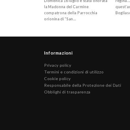
Domenica 16 luglio è stata onorata
regina..
la Madonna del Carmine
quest'a
compatrona della Parrocchia
Boglia
orionina di “San…
Informazioni
Privacy policy
Termini e condizioni di utilizzo
Cookie policy
Responsabile della Protezione dei Dati
Obblighi di trasparenza