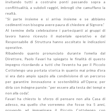
invitando tutti a costruire ponti passando sopra a
conflittualità, a subdoli raggiri, imbrogli che camuffano la
realtà.
“Si parte insieme e si arriva insieme e se abbiamo
cedimenti non bisogna avere paura di chiedere al Signore.”
Al termine della celebrazione i partecipanti ai gruppi di
lavoro hanno ricevuto il materiale operativo e dal
Responsabile di Struttura hanno ascoltato le indicazioni
operative.
Ribadendo quanto pronunciato durante l’omelia dal
Direttore, Paolo Favari ha spiegato le finalità di questo
impegno ricordando a tutti che l’evento ha per il Piccolo
Cottolengo una portata storica in quanto mai prima d’ora
si era dato ampio spazio alla condivisione di un percorso
per garantire innovazione e sostenibilità all’Opera; per
dirla con indegne parole: “per essere alla testa dei tempi e
non alla coda”.
Favari ha chiesto lo sforzo di pensare non alla Casa di
adesso, ma quello che vorremmo che fosse tra 5 anni,
provando ad immaginare il Piccolo Cottolengo con