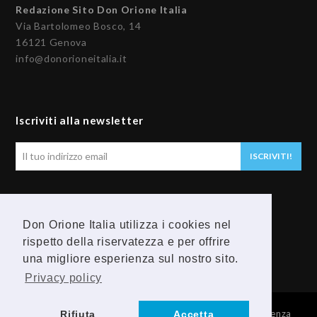
Redazione Sito Don Orione Italia
Via Bartolomeo Bosco, 14
16121 Genova
info@donorioneitalia.it
Iscriviti alla newsletter
Il
ISCRIVITI!
tuo
indirizzo
email
Seguici
Don Orione Italia utilizza i cookies nel
rispetto della riservatezza e per offrire
F
Y
una migliore esperienza sul nostro sito.
a
o
Privacy policy
c
u
© 2026 Provincia Religiosa Madre della Divina Provvidenza
Rifiuta
Accetta