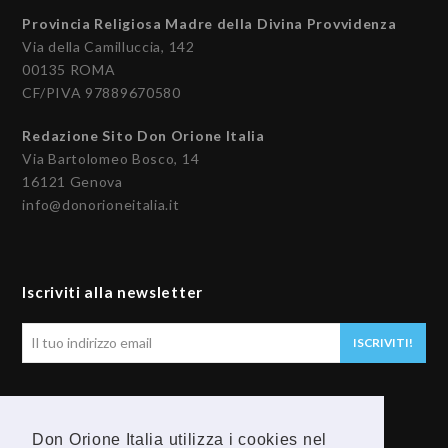
Provincia Religiosa Madre della Divina Provvidenza
Via della Camilluccia, 142
00135 ROMA
CF/PIVA 97889670580
Redazione Sito Don Orione Italia
Via Bartolomeo Bosco, 14
16121 Genova
info@donorioneitalia.it
Iscriviti alla newsletter
Il
ISCRIVITI!
tuo
indirizzo
email
Seguici
Don Orione Italia utilizza i cookies nel