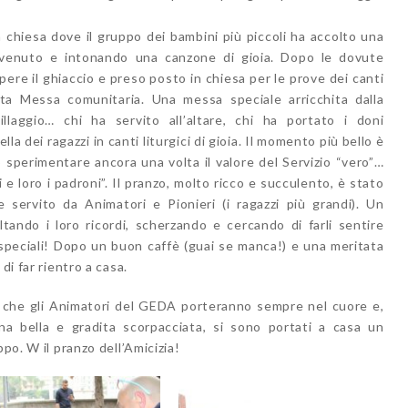
 chiesa dove il gruppo dei bambini più piccoli ha accolto una
envenuto e intonando una canzone di gioia. Dopo le dovute
ere il ghiaccio e preso posto in chiesa per le prove dei canti
ta Messa comunitaria. Una messa speciale arricchita dalla
illaggio… chi ha servito all’altare, chi ha portato i doni
lla dei ragazzi in canti liturgici di gioia. Il momento più bello è
 sperimentare ancora una volta il valore del Servizio “vero”…
e loro i padroni”. Il pranzo, molto ricco e succulento, è stato
 servito da Animatori e Pionieri (i ragazzi più grandi). Un
tando i loro ricordi, scherzando e cercando di farli sentire
peciali! Dopo un buon caffè (guai se manca!) e una meritata
di far rientro a casa.
a che gli Animatori del GEDA porteranno sempre nel cuore e,
una bella e gradita scorpacciata, si sono portati a casa un
ppo. W il pranzo dell’Amicizia!