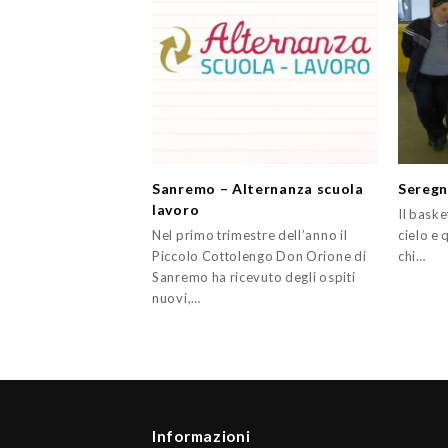
Sanremo – Alternanza scuola
Seregn
lavoro
Il baske
Nel primo trimestre dell’anno il
cielo e 
Piccolo Cottolengo Don Orione di
chi…
Sanremo ha ricevuto degli ospiti
nuovi,…
Informazioni