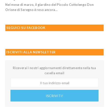
Nel mese di marzo, il giardino del Piccolo Cottolengo Don
Orione di Seregno è reso ancora…
SEGUICI SU FACEBOOK
ISCRIVITI ALLA NEWSLETTER
Riceverai i nostri aggiornamenti direttamente nella tua
casella email
Il
tuo
indirizzo
ISCRIVITI!
email