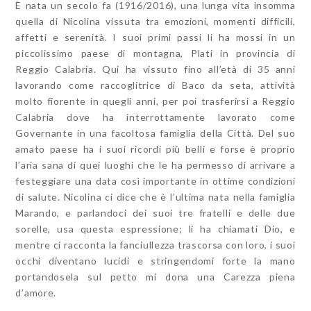
È nata un secolo fa (1916/2016), una lunga vita insomma
quella di Nicolina vissuta tra emozioni, momenti difficili,
affetti e serenità. I suoi primi passi li ha mossi in un
piccolissimo paese di montagna, Plati in provincia di
Reggio Calabria. Qui ha vissuto fino all’età di 35 anni
lavorando come raccoglitrice di Baco da seta, attività
molto fiorente in quegli anni, per poi trasferirsi a Reggio
Calabria dove ha interrottamente lavorato come
Governante in una facoltosa famiglia della Città. Del suo
amato paese ha i suoi ricordi più belli e forse è proprio
l’aria sana di quei luoghi che le ha permesso di arrivare a
festeggiare una data così importante in ottime condizioni
di salute. Nicolina ci dice che è l’ultima nata nella famiglia
Marando, e parlandoci dei suoi tre fratelli e delle due
sorelle, usa questa espressione; li ha chiamati Dio, e
mentre ci racconta la fanciullezza trascorsa con loro, i suoi
occhi diventano lucidi e stringendomi forte la mano
portandosela sul petto mi dona una Carezza piena
d’amore.