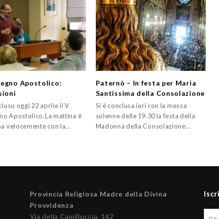
egno Apostolico:
Paternò – In festa per Maria
sioni
Santissima della Consolazione
cluso oggi 22 aprile il V
Si è conclusa ieri con la messa
o Apostolico.La mattina è
solenne delle 19.30 la festa della
sa velocemente con la…
Madonna della Consolazione…
Iscr
Provincia Religiosa Madre della Divina
Provvidenza
Via della Camilluccia, 142