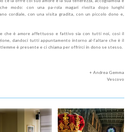
o ce la offre col suo amore e la sua tenerezza, accogliamola e
lche modo: con una pa-rola magari rivolta dopo lunghi
 mano cordiale, con una visita gradita, con un piccolo dono e,
ace che è amore affettuoso e fattivo sia con tutti noi, così il
one, dandoci tutti appuntamento intorno al-l’altare che è il
tlemme è presente e ci chiama per offrirci in dono se stesso.
+ Andrea Gemma
Vescovo