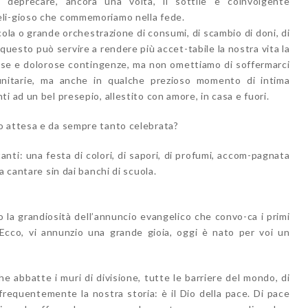
e deprecare, ancora una volta, il sottile e coinvolgente
eli-gioso che commemoriamo nella fede.
cola o grande orchestrazione di consumi, di scambio di doni, di
 questo può servire a rendere più accet-tabile la nostra vita la
ese e dolorose contingenze, ma non omettiamo di soffermarci
unitarie, ma anche in qualche prezioso momento di intima
i ad un bel presepio, allestito con amore, in casa e fuori.
o attesa e da sempre tanto celebrata?
anti: una festa di colori, di sapori, di profumi, accom-pagnata
a cantare sin dai banchi di scuola.
la grandiosità dell’annuncio evangelico che convo-ca i primi
 “Ecco, vi annunzio una grande gioia, oggi è nato per voi un
 che abbatte i muri di divisione, tutte le barriere del mondo, di
frequentemente la nostra storia: è il Dio della pace. Di pace