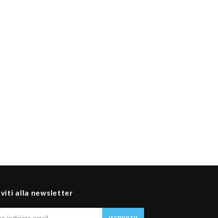
iviti alla newsletter
Il
ISCRIVITI!