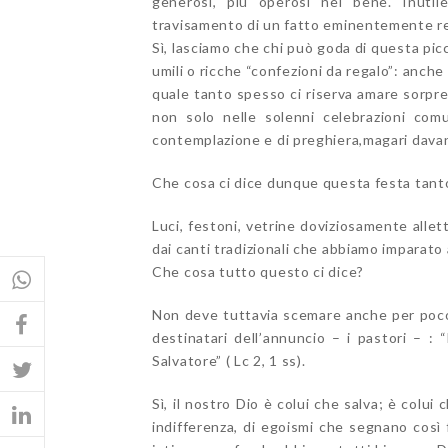
generosi, più operosi nel bene. Inutil
travisamento di un fatto eminentemente r
Sì, lasciamo che chi può goda di questa pic
umili o ricche “confezioni da regalo”: anche
quale tanto spesso ci riserva amare sorpr
non solo nelle solenni celebrazioni com
contemplazione e di preghiera,magari davant
Che cosa ci dice dunque questa festa tant
Luci, festoni, vetrine doviziosamente allett
dai canti tradizionali che abbiamo imparato 
Che cosa tutto questo ci dice?
Non deve tuttavia scemare anche per poco 
destinatari dell’annuncio – i pastori – :
Salvatore” ( Lc 2, 1 ss).
Sì, il nostro Dio è colui che salva; è colui
indifferenza, di egoismi che segnano così 