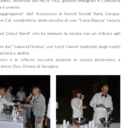
i amici, volontari del MOV-TAU, giovani immigrati e Comunità
a e unione.
e aggregante” dall’ Assessore ai Servizi Sociali Ilaria Cerqua,
e Col, soddisfatto della riuscita di una “Cena Bianca” tenuta
ud Ovest Band” che ha animato la serata con un tributo agli
e del “LaboratOrione”, con tutti i lavori realizzati dagli ospiti
tività e abilità.
etto e le offerte raccolte durante la serata aiuteranno a
l centro Don Orione di Seregno.