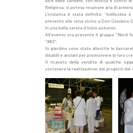
luce delle candele, con musica e sorrisi d
Religiosa, si poteva respirare aria di armoni
L’iniziativa è stata definita: “bellissima 
presente alla cena vicino a Don Graziano D
in una bella serata d’inizio autunno.
All’evento era presente il gruppo “Nord S
“883”.
In giardino sono state allestite le bancarell
disabili e anziani per promuovere la loro crea
Il ricavato della vendita di qualche ogg
sostenere la realizzazione dei progetti de