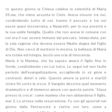
In questo giorno la Chiesa celebra la solennità di Maria
SS.ma, che viene assunta in Cielo. Aveva vissuto tra noi,
condividendo tutto di noi, tranne il peccato e tra noi
passò quasi inosservata, a Nazareth, per la sua povertà e
la sua umile famiglia. Quello che non aveva in comune con
noi era il suo essere immune dal peccato, Immacolata, per
la sola ragione che doveva essere Madre degna del Figlio
di Dio. Non cercò di mettersi in mostra, la bellezza di Maria
era totale ed integra, lasciò una scia di innocenza.
Maria è la Mamma, che ha saputo amare il figlio fino in
fondo, condividendo con Lui tutto, Lo seguì nel non facile
periodo dell’evangelizzazione, accogliendo in sé gioie e
contrasti, dolori e zelo. Questo amore la portò a starGli
vicino fin sotto la croce. Il Vangelo descrive quel momento
drammatico e di immenso amore con queste parole: ‘Stava
presso la croce’: come mamma che non abbandona il figlio,
mai. E Lo attese nella resurrezione. Fu con gli apostoli nel
giorno della Pentecoste e stette con loro, come a