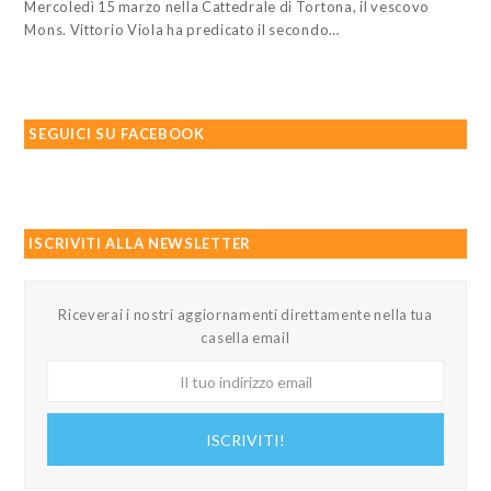
Mercoledì 15 marzo nella Cattedrale di Tortona, il vescovo
Mons. Vittorio Viola ha predicato il secondo…
SEGUICI SU FACEBOOK
ISCRIVITI ALLA NEWSLETTER
Riceverai i nostri aggiornamenti direttamente nella tua
casella email
Il
tuo
indirizzo
ISCRIVITI!
email