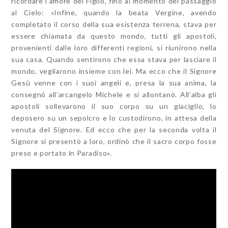
ricordare l’amore del Figlio, fino al momento del passaggio
al Cielo: «Infine, quando la beata Vergine, avendo
completato il corso della sua esistenza terrena, stava per
essere chiamata da questo mondo, tutti gli apostoli,
provenienti dalle loro differenti regioni, si riunirono nella
sua casa. Quando sentirono che essa stava per lasciare il
mondo, vegliarono insieme con lei. Ma ecco che il Signore
Gesù venne con i suoi angeli e, presa la sua anima, la
consegnò all’arcangelo Michele e si allontanò. All’alba gli
apostoli sollevarono il suo corpo su un giaciglio, lo
deposero su un sepolcro e lo custodirono, in attesa della
venuta del Signore. Ed ecco che per la seconda volta il
Signore si presentò a loro, ordinò che il sacro corpo fosse
preso e portato in Paradiso».