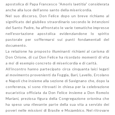
apostolica di Papa Francesco “Amoris laetitia” considerata
anche alla luce dell’anno santo della misericordia.
Nel suo discorso, Don Felice dopo un breve richiamo al
significato del giubileo straordinario secondo le intenzioni
del Santo Padre, ha affrontato le varie tematiche impresse
nell’esortazione apostolica evidenziandone lo spirito
pastorale per soffermarsi sui punti fondamentali del
documento.
La relazione ha proposto illuminanti richiami al carisma di
Don Orione, di cui Don Felice ha ricordato momenti di vita
a mo’ di esempio concreto di misericordia e di carità.
All’incontro hanno partecipato circa cinquanta laici legati
al movimento provenienti da Foggia, Bari, Lavello, Ercolano
e Napoli che insieme alla sezione di Savignano che, dopo la
conferenza, si sono ritrovati in chiesa per la celebrazione
eucaristica officiata da Don Felice insieme a Don Romolo
Mariani, preziosa figura della Congregazione orionina che
ha speso una rilevante parte della sua vita a servizio dei
poveri nelle missioni di Brasile e Mozambico. Nel ritrovare