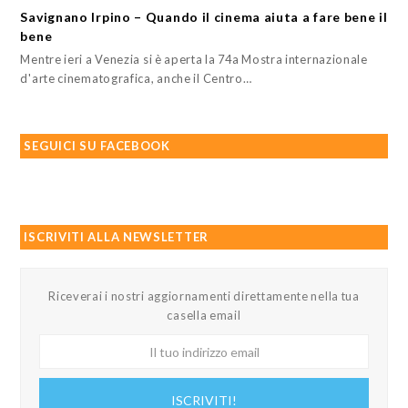
Savignano Irpino – Quando il cinema aiuta a fare bene il
bene
Mentre ieri a Venezia si è aperta la 74a Mostra internazionale
d'arte cinematografica, anche il Centro…
SEGUICI SU FACEBOOK
ISCRIVITI ALLA NEWSLETTER
Riceverai i nostri aggiornamenti direttamente nella tua
casella email
Il
tuo
indirizzo
ISCRIVITI!
email