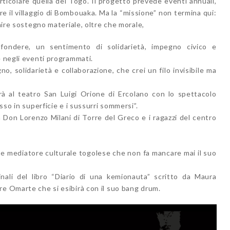
particolare quella del Togo. Il progetto prevede eventi annuali,
nere il villaggio di Bombouaka. Ma la “missione” non termina qui:
rnire sostegno materiale, oltre che morale,
nfondere, un sentimento di solidarietà, impegno civico e
e negli eventi programmati.
o, solidarietà e collaborazione, che crei un filo invisibile ma
rà al teatro San Luigi Orione di Ercolano con lo spettacolo
sso in superficie e i sussurri sommersi”.
a Don Lorenzo Milani di Torre del Greco e i ragazzi del centro
e mediatore culturale togolese che non fa mancare mai il suo
ginali del libro “Diario di una kemionauta” scritto da Maura
re Omarte che si esibirà con il suo bang drum.