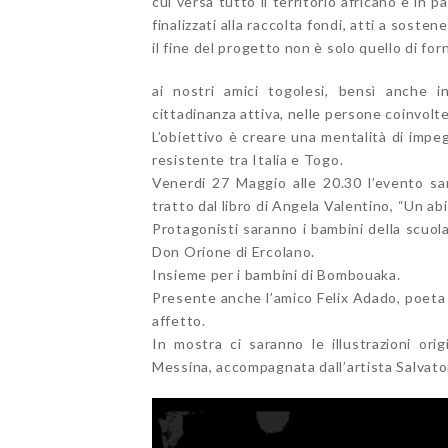
cui versa tutto il territorio africano e in 
finalizzati alla raccolta fondi, atti a soste
il fine del progetto non è solo quello di fo
ai nostri amici togolesi, bensì anche i
cittadinanza attiva, nelle persone coinvolt
L’obiettivo è creare una mentalità di impegn
resistente tra Italia e Togo.
Venerdi 27 Maggio alle 20.30 l’evento sa
tratto dal libro di Angela Valentino, “Un abi
Protagonisti saranno i bambini della scuol
Don Orione di Ercolano.
Insieme per i bambini di Bombouaka.
Presente anche l’amico Felix Adado, poeta 
affetto.
In mostra ci saranno le illustrazioni ori
Messina, accompagnata dall’artista Salvato