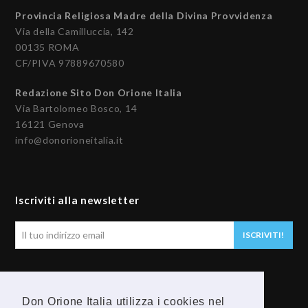
Provincia Religiosa Madre della Divina Provvidenza
Via della Camilluccia, 142
00135 ROMA
CF/PIVA 97889670580
Redazione Sito Don Orione Italia
Via Bartolomeo Bosco, 14
16121 Genova
info@donorioneitalia.it
Iscriviti alla newsletter
Il
ISCRIVITI!
tuo
indirizzo
email
Seguici
Don Orione Italia utilizza i cookies nel