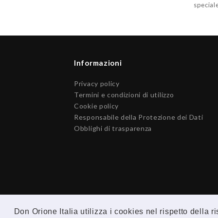
special
Informazioni
Privacy policy
Termini e condizioni di utilizzo
Cookie policy
Responsabile della Protezione dei Dati
Obblighi di trasparenza
Don Orione Italia utilizza i cookies nel rispetto della 