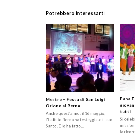
Potrebbero interessarti
Papa F
Mestre – Festa di San Luigi
giovan
Orione al Berna
tutti
Anche quest’anno, il 16 maggio,
Si celeb
l’Istituto Berna ha festeggiato il suo
mission
Santo. E lo ha fatto…
la ricor