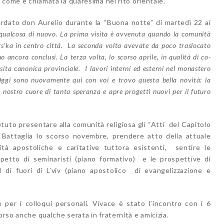
, come è chiamata la quaresima nel rito orientale.
rdato don Aurelio durante la “Buona notte” di martedì 22 ai
 qualcosa di nuovo. La prima visita è avvenuta quando la comunità
s’ka in centro città. La seconda volta avevate da poco traslocato
 ancora conclusi. La terza volta, lo scorso aprile, in qualità di co-
sita canonica provinciale. I lavori interni ed esterni nel monastero
gi sono nuovamente qui con voi e trovo questa bella novità: la
il nostro cuore di tanta speranza e apre progetti nuovi per il futuro
tuto presentare alla comunità religiosa gli “Atti del Capitolo
a Battaglia lo scorso novembre, prendere atto della attuale
vità apostoliche e caritative tuttora esistenti, sentire le
ppetto di seminaristi (piano formativo) e le prospettive di
di fuori di L’viv (piano apostolico di evangelizzazione e
 per i colloqui personali. Vivace è stato l’incontro con i 6
orso anche qualche serata in fraternità e amicizia.