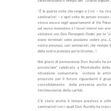
caratterizzano il tempo dei “Grandi digiuni”
“
È la quarta volta che vengo a L’viv
– ha rico
seminaristi –
e ogni volta ho potuto trovare
viveva ancora negli appartamenti di Via Pekar
nel nuovo monastero e i lavori interni non erano
visitatore con Don Pierangelo Ondei, per la “vi
erano terminati come possiamo vedere ora…Og
vostra presenza, cari seminaristi, che riempie 
della nostra presenza qui in Ucraina…
”.
Nei giorni di permanenza Don Aurelio ha po
provinciale” celebrato a Montebello dell
situazione comunitaria, visitare le atti
proposte per il futuro riguardanti il gru
consolidamento della presenza anche al 
testimonianza della carità).
C’è stato anche il tempo prezioso e utile
seminaristi con i quali Don Aurelio ha trasc