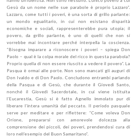
hanno un’identità. Non sono nessuno. L’unico povero a cui
Gesù da un nome nelle sue parabole è proprio Lazzaro”.
Lazzaro, come tutti i poveri, è una sorta di grillo parlante:
un mondo egualitario, in cui non esistano disparità
economiche e sociali, rappresenterebbe pura utopia; il
povero, da grillo parlante, è uno di quelli che non si
vorrebbe mai incontrare perché interpella la coscienza.
“Bisogna imparare a riconoscere i poveri – spiega Don
Paolo – qual è la colpa morale del ricco in questa parabola?
Proprio quella di non essere riuscito a vedere il povero”. La
Pasqua è ormai alle porte. Non sono mancati gli auguri di
Don Ivaldo e di Don Paolo. Concludono entrambi parlando
della Pasqua e di Gesù, che durante il Giovedì Santo,
nonché il Giovedì Sacerdotale, in cui viene istituita
l’Eucarestia, Gesù si è fatto Agnello immolato pur di
liberare l’intera umanità dal peccato. Il periodo pasquale
serve per meditare e per riflettere: “Come voleva Don
Orione, prepararsi con amorevole dolcezza alla
comprensione dei piccoli, dei poveri, prendendosi cura di
loro nell’esempio del Buon Samaritano”.