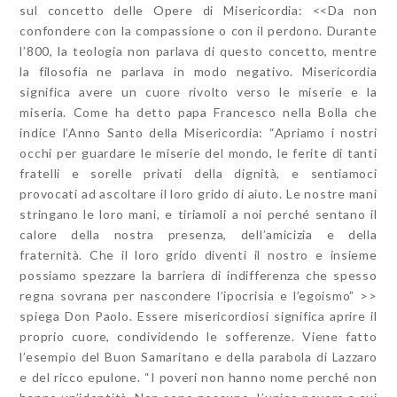
sul concetto delle Opere di Misericordia: <<Da non
confondere con la compassione o con il perdono. Durante
l’800, la teologia non parlava di questo concetto, mentre
la filosofia ne parlava in modo negativo. Misericordia
significa avere un cuore rivolto verso le miserie e la
miseria. Come ha detto papa Francesco nella Bolla che
indice l’Anno Santo della Misericordia: “Apriamo i nostri
occhi per guardare le miserie del mondo, le ferite di tanti
fratelli e sorelle privati della dignità, e sentiamoci
provocati ad ascoltare il loro grido di aiuto. Le nostre mani
stringano le loro mani, e tiriamoli a noi perché sentano il
calore della nostra presenza, dell’amicizia e della
fraternità. Che il loro grido diventi il nostro e insieme
possiamo spezzare la barriera di indifferenza che spesso
regna sovrana per nascondere l’ipocrisia e l’egoismo” >>
spiega Don Paolo. Essere misericordiosi significa aprire il
proprio cuore, condividendo le sofferenze. Viene fatto
l’esempio del Buon Samaritano e della parabola di Lazzaro
e del ricco epulone. “I poveri non hanno nome perché non