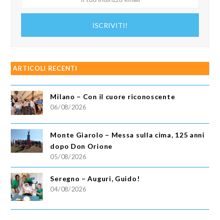
tuo
indirizzo
ISCRIVITI!
email
ARTICOLI RECENTI
Milano – Con il cuore riconoscente
06/08/2026
Monte Giarolo – Messa sulla cima, 125 anni
dopo Don Orione
05/08/2026
Seregno – Auguri, Guido!
04/08/2026