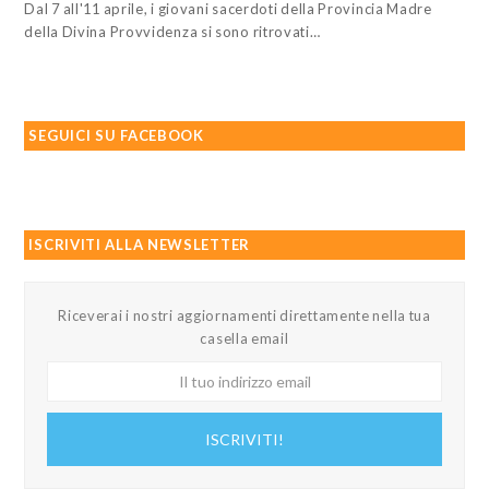
Dal 7 all'11 aprile, i giovani sacerdoti della Provincia Madre
della Divina Provvidenza si sono ritrovati…
SEGUICI SU FACEBOOK
ISCRIVITI ALLA NEWSLETTER
Riceverai i nostri aggiornamenti direttamente nella tua
casella email
Il
tuo
indirizzo
ISCRIVITI!
email