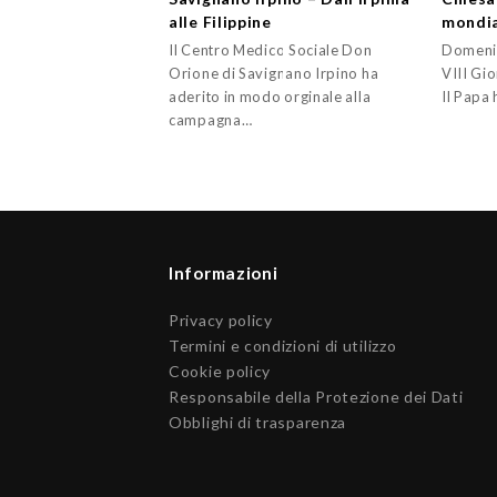
alle Filippine
mondia
Il Centro Medico Sociale Don
Domenic
Orione di Savignano Irpino ha
VIII Gi
aderito in modo orginale alla
Il Papa
campagna…
Informazioni
Privacy policy
Termini e condizioni di utilizzo
Cookie policy
Responsabile della Protezione dei Dati
Obblighi di trasparenza