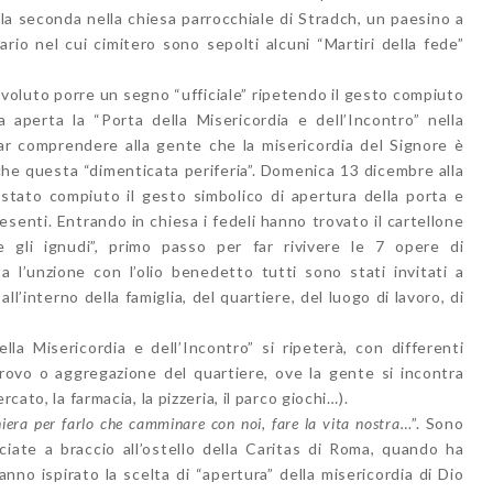
 la seconda nella chiesa parrocchiale di Stradch, un paesino a
ario nel cui cimitero sono sepolti alcuni “Martiri della fede”
è voluto porre un segno “ufficiale” ripetendo il gesto compiuto
aperta la “Porta della Misericordia e dell’Incontro” nella
far comprendere alla gente che la misericordia del Signore è
he questa “dimenticata periferia”. Domenica 13 dicembre alla
 stato compiuto il gesto simbolico di apertura della porta e
esenti. Entrando in chiesa i fedeli hanno trovato il cartellone
e gli ignudi”, primo passo per far rivivere le 7 opere di
uta l’unzione con l’olio benedetto tutti sono stati invitati a
ll’interno della famiglia, del quartiere, del luogo di lavoro, di
la Misericordia e dell’Incontro” si ripeterà, con differenti
trovo o aggregazione del quartiere, ove la gente si incontra
cato, la farmacia, la pizzeria, il parco giochi…).
niera per farlo che camminare con noi, fare la vita nostra…
”. Sono
iate a braccio all’ostello della Caritas di Roma, quando ha
anno ispirato la scelta di “apertura” della misericordia di Dio