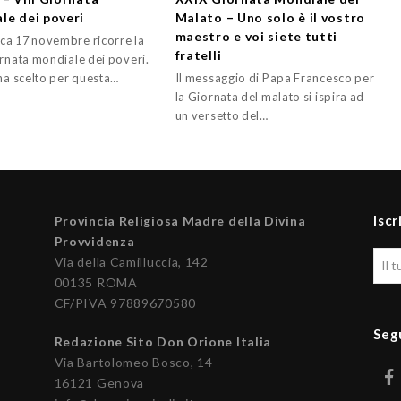
le dei poveri
Malato – Uno solo è il vostro
maestro e voi siete tutti
a 17 novembre ricorre la
fratelli
ornata mondiale dei poveri.
 ha scelto per questa…
Il messaggio di Papa Francesco per
la Giornata del malato si ispira ad
un versetto del…
Iscr
Provincia Religiosa Madre della Divina
Provvidenza
Via della Camilluccia, 142
00135 ROMA
CF/PIVA 97889670580
Seg
Redazione Sito Don Orione Italia
Via Bartolomeo Bosco, 14
16121 Genova