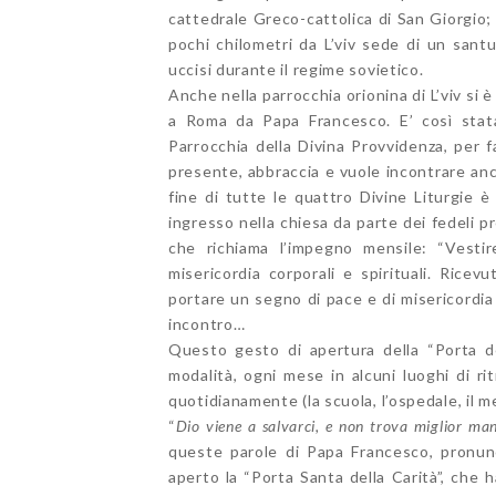
cattedrale Greco-cattolica di San Giorgio;
pochi chilometri da L’viv sede di un santu
uccisi durante il regime sovietico.
Anche nella parrocchia orionina di L’viv si 
a Roma da Papa Francesco. E’ così stata 
Parrocchia della Divina Provvidenza, per 
presente, abbraccia e vuole incontrare anc
fine di tutte le quattro Divine Liturgie è
ingresso nella chiesa da parte dei fedeli pr
che richiama l’impegno mensile: “Vestir
misericordia corporali e spirituali. Ricev
portare un segno di pace e di misericordia a
incontro…
Questo gesto di apertura della “Porta del
modalità, ogni mese in alcuni luoghi di ri
quotidianamente (la scuola, l’ospedale, il mer
“
Dio viene a salvarci, e non trova miglior ma
queste parole di Papa Francesco, pronunc
aperto la “Porta Santa della Carità”, che h