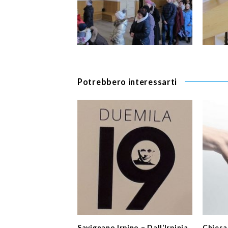
Potrebbero interessarti
Savignano Irpino – Dall’Irpinia
Chiesa