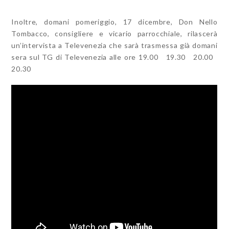
Inoltre, domani pomeriggio, 17 dicembre, Don Nello
Tombacco, consigliere e vicario parrocchiale, rilascerà
un’intervista a Televenezia che sarà trasmessa già domani
sera sul TG di Televenezia alle ore 19.00 19.30 20.00
20.30