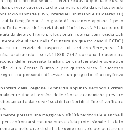
e tipiche dell’età senile. I servizi relativi a questa misura si
ciliari, ovvero quei servizi che vengono svolti da professionisti
oni socio sanitarie (OSS, infermieri, animatori e fisioterapisti)
in cui la famiglia non è in grado di sostenere appiano il peso
 l’intervento dei servizi domiciliari classici. Attualmente il
iti da diverse figure professionali; i servizi semiresidenziali
è l’utente che si reca nella Struttura (in questo caso il PCDO)
ra cui un servizio di trasporto sul territorio Seregnese. Gli
ionina usufruendo i servizi DGR 2942 possono frequentare
econda delle necessità familiari. Le caratteristiche operative
uelle di un Centro Diurno e per questo visto il successo
 Seregno sta pensando di avviare un progetto di accoglienza
finanziati dalla Regione Lombardia appunto secondo i criteri
nualmente fino al termine delle risorse economiche previste
irettamente dai servizi sociali territoriali al fine di verificare
gno.
amente portato una maggiore visibilità territoriale e anche il
 per confrontarsi con una nuova sfida professionale. È stato
i entrare nelle case di chi ha bisogno non solo per portare un