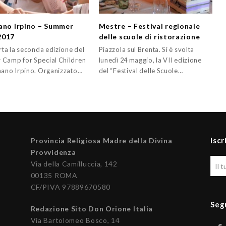
ano Irpino – Summer
Mestre – Festival regionale
2017
delle scuole di ristorazione
rta la seconda edizione del
Piazzola sul Brenta. Si è svolta
Camp for Special Children
lunedì 24 maggio, la VII edizione
nano Irpino. Organizzato…
del “Festival delle Scuole…
Iscr
Provincia Religiosa Madre della Divina
Provvidenza
Via della Camilluccia, 142
00135 ROMA
CF/PIVA 97889670580
Seg
Redazione Sito Don Orione Italia
Via Bartolomeo Bosco, 14