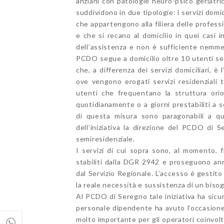
anziani con patologie neuro-psico geriatrich
suddividono in due tipologie: i servizi domi
che appartengono alla filiera delle professi
e che si recano al domicilio in quei casi 
dell’assistenza e non è sufficiente nemmeno
PCDO segue a domicilio oltre 10 utenti segu
che, a differenza dei servizi domiciliari, 
ove vengono erogati servizi residenziali t
utenti che frequentano la struttura or
quotidianamente o a giorni prestabiliti a s
di questa misura sono paragonabili a q
dell’iniziativa la direzione del PCDO di
semiresidenziale.
I servizi di cui sopra sono, al momento, 
stabiliti dalla DGR 2942 e proseguono an
dal Servizio Regionale. L’accesso è gestito d
la reale necessità e sussistenza di un biso
Al PCDO di Seregno tale iniziativa ha sicur
personale dipendente ha avuto l’occasione
molto importante per gli operatori coinvolt