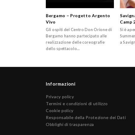
Bergamo – Progetto Argento
Savign
Vivo
Camp 
Gli ospiti del Centro Don Orione di
Si è ape
Bergamo hanno partecipato alle
Summer 
realizzazione delle coreografie
a Savig
dello spettacolo…
Informazioni
Privacy policy
Termini e condizioni di utilizzo
Cookie policy
Responsabile della Protezione dei Dati
Obblighi di trasparenza