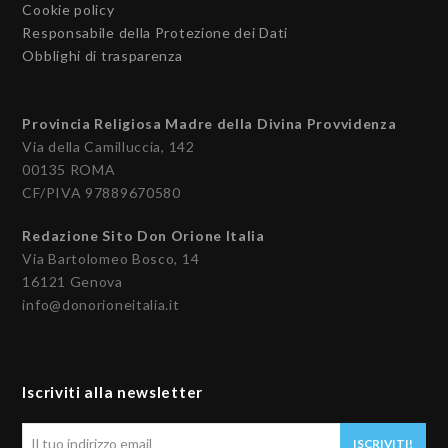
Cookie policy
Responsabile della Protezione dei Dati
Obblighi di trasparenza
Provincia Religiosa Madre della Divina Provvidenza
Via della Camilluccia, 142
00135 ROMA
CF/PIVA 97889670580
Redazione Sito Don Orione Italia
Via Bartolomeo Bosco, 14
16121 Genova
info@donorioneitalia.it
Iscriviti alla newsletter
Il
ISCRIVITI!