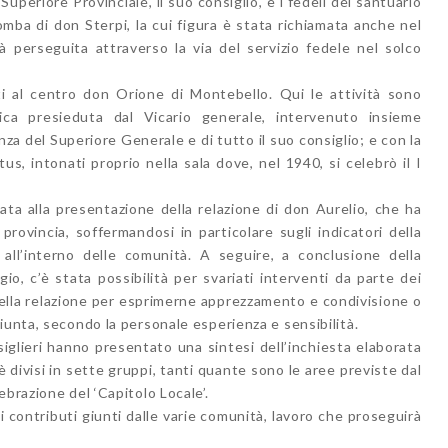
 Superiore Provinciale, il suo consiglio, e i fedeli del santuario
omba di don Sterpi, la cui figura è stata richiamata anche nel
à perseguita attraverso la via del servizio fedele nel solco
iti al centro don Orione di Montebello. Qui le attività sono
tica presieduta dal Vicario generale, intervenuto insieme
za del Superiore Generale e di tutto il suo consiglio; e con la
us, intonati proprio nella sala dove, nel 1940, si celebrò il I
ta alla presentazione della relazione di don Aurelio, che ha
provincia, soffermandosi in particolare sugli indicatori della
e all’interno delle comunità. A seguire, a conclusione della
io, c’è stata possibilità per svariati interventi da parte dei
della relazione per esprimerne apprezzamento e condivisione o
iunta, secondo la personale esperienza e sensibilità.
iglieri hanno presentato una sintesi dell’inchiesta elaborata
 è divisi in sette gruppi, tanti quante sono le aree previste dal
brazione del ‘Capitolo Locale’.
 dei contributi giunti dalle varie comunità, lavoro che proseguirà