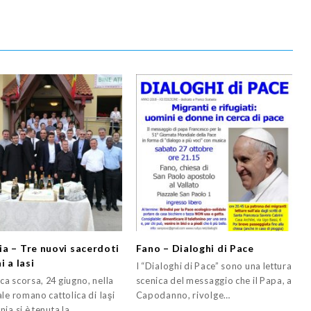
a – Tre nuovi sacerdoti
Fano – Dialoghi di Pace
i a Iasi
I “Dialoghi di Pace” sono una lettura
a scorsa, 24 giugno, nella
scenica del messaggio che il Papa, a
le romano cattolica di Iaşi
Capodanno, rivolge…
ia si è tenuta la…