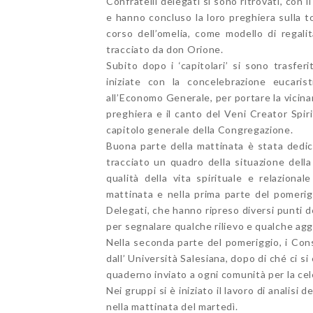
Confratelli delegati si sono ritrovati, con il
e hanno concluso la loro preghiera sulla t
corso dell’omelia, come modello di regalit
tracciato da don Orione.
Subito dopo i ‘capitolari’ si sono trasfer
iniziate con la concelebrazione eucaris
all’Economo Generale, per portare la vicinan
preghiera e il canto del Veni Creator Spirit
capitolo generale della Congregazione.
Buona parte della mattinata è stata dedica
tracciato un quadro della situazione della 
qualità della vita spirituale e relazional
mattinata e nella prima parte del pomerigg
Delegati, che hanno ripreso diversi punti 
per segnalare qualche rilievo e qualche agg
Nella seconda parte del pomeriggio, i Cons
dall’ Università Salesiana, dopo di ché ci si
quaderno inviato a ogni comunità per la cele
Nei gruppi si è iniziato il lavoro di analisi
nella mattinata del martedì.