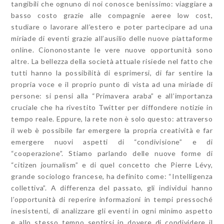
tangibili che ognuno di noi conosce benissimo: viaggiare a
basso costo grazie alle compagnie aeree low cost,
studiare o lavorare all’estero e poter partecipare ad una
miriade di eventi grazie all’ausilio delle nuove piattaforme
online. Ciononostante le vere nuove opportunità sono
altre. La bellezza della società attuale risiede nel fatto che
tutti hanno la possibilità di esprimersi, di far sentire la
propria voce e il proprio punto di vista ad una miriade di
persone: si pensi alla “Primavera araba” e all’importanza
cruciale che ha rivestito Twitter per diffondere notizie in
tempo reale. Eppure, la rete non è solo questo: attraverso
il web è possibile far emergere la propria creatività e far
emergere nuovi aspetti di “condivisione” e di
“cooperazione”. Stiamo parlando delle nuove forme di
“citizen journalism” e di quel concetto che Pierre Lévy,
grande sociologo francese, ha definito come: “Intelligenza
collettiva”. A differenza del passato, gli individui hanno
l’opportunità di reperire informazioni in tempi pressoché
inesistenti, di analizzare gli eventi in ogni minimo aspetto
e allo stesso tempo sentirsi in dovere di condividere il