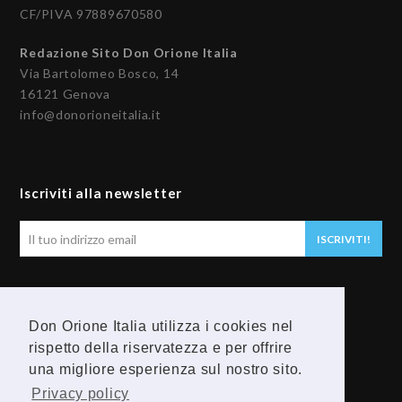
CF/PIVA 97889670580
Redazione Sito Don Orione Italia
Via Bartolomeo Bosco, 14
16121 Genova
info@donorioneitalia.it
Iscriviti alla newsletter
Il
ISCRIVITI!
tuo
indirizzo
email
Seguici
Don Orione Italia utilizza i cookies nel
rispetto della riservatezza e per offrire
F
Y
una migliore esperienza sul nostro sito.
a
o
Privacy policy