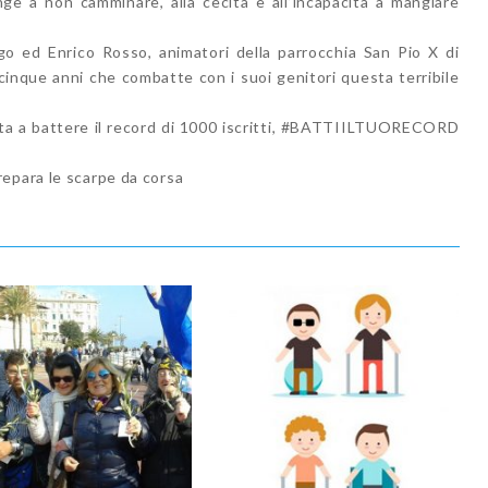
ge a non camminare, alla cecità e all’incapacità a mangiare
o ed Enrico Rosso, animatori della parrocchia San Pio X di
 cinque anni che combatte con i suoi genitori questa terribile
nta a battere il record di 1000 iscritti, #BATTIILTUORECORD
repara le scarpe da corsa