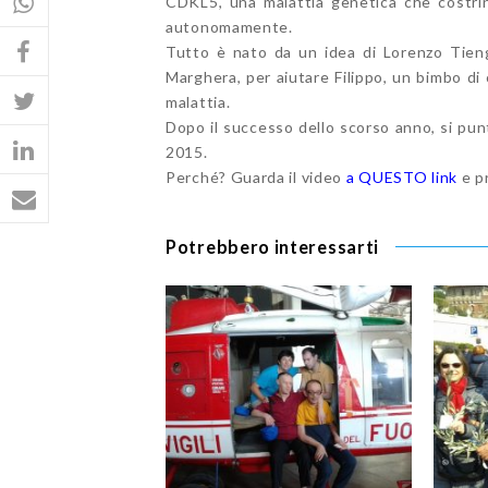
CDKL5, una malattia genetica che costrin
autonomamente.
Tutto è nato da un idea di Lorenzo Tieng
Marghera, per aiutare Filippo, un bimbo di
malattia.
Dopo il successo dello scorso anno, si pu
2015.
Perché? Guarda il video
a QUESTO link
e p
Potrebbero interessarti