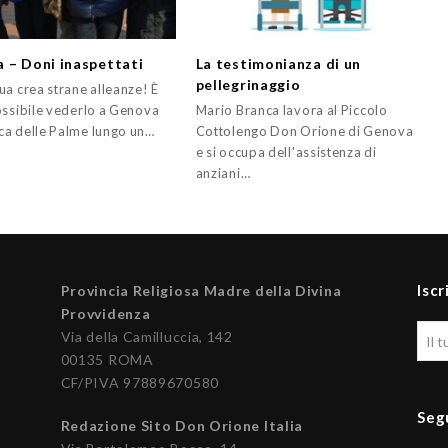
 – Doni inaspettati
La testimonianza di un
pellegrinaggio
ua crea strane alleanze! È
ossibile vederlo a Genova
Mario Branca lavora al Piccolo
a delle Palme lungo un…
Cottolengo Don Orione di Genova
e si occupa dell'assistenza di
anziani…
Iscr
Provincia Religiosa Madre della Divina
Provvidenza
Via della Camilluccia, 142
00135 ROMA
CF/PIVA 97889670580
Seg
Redazione Sito Don Orione Italia