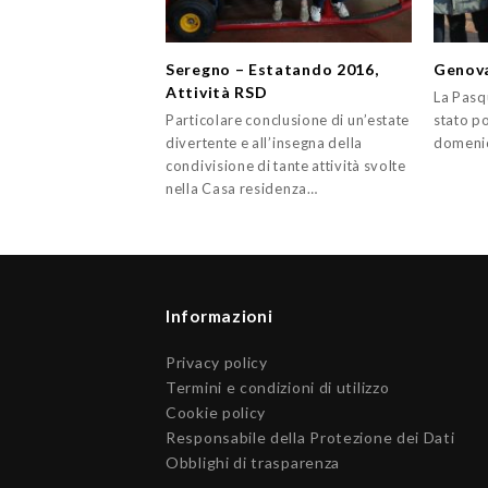
Seregno – Estatando 2016,
Genova
Attività RSD
La Pasq
Particolare conclusione di un’estate
stato p
divertente e all’insegna della
domenic
condivisione di tante attività svolte
nella Casa residenza…
Informazioni
Privacy policy
Termini e condizioni di utilizzo
Cookie policy
Responsabile della Protezione dei Dati
Obblighi di trasparenza