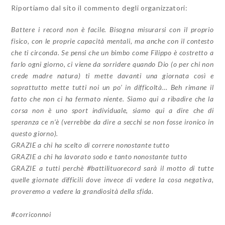
Riportiamo dal sito il commento degli organizzatori:
Battere i record non è facile. Bisogna misurarsi con il proprio
fisico, con le proprie capacità mentali, ma anche con il contesto
che ti circonda. Se pensi che un bimbo come Filippo è costretto a
farlo ogni giorno, ci viene da sorridere quando Dio (o per chi non
crede madre natura) ti mette davanti una giornata così e
soprattutto mette tutti noi un po’ in difficoltà… Beh rimane il
fatto che non ci ha fermato niente. Siamo qui a ribadire che la
corsa non è uno sport individuale, siamo qui a dire che di
speranza ce n’è (verrebbe da dire a secchi se non fosse ironico in
questo giorno).
GRAZIE a chi ha scelto di correre nonostante tutto
GRAZIE a chi ha lavorato sodo e tanto nonostante tutto
GRAZIE a tutti perchè ‪#‎battilituorecord‬‬ sarà il motto di tutte
quelle giornate difficili dove invece di vedere la cosa negativa,
proveremo a vedere la grandiosità della sfida.
‪#‎corriconnoi‬‬