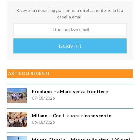
Riceverai i nostri aggiornamenti direttamente nella tua
casella email
Il
tuo
indirizzo
ISCRIVITI!
email
ARTICOLI RECENTI
Ercolano – aMare senza frontiere
07/08/2026
Milano – Con il cuore riconoscente
06/08/2026
Monte Giarolo – Messa sulla cima, 125 anni