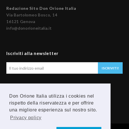
Redazione Sito Don Orione Italia
Via Bartolomeo Bosco, 14
16121 Genova
info@donorioneitalia.it
Iscriviti alla newsletter
Il
ISCRIVITI!
tuo
indirizzo
email
Seguici
Don Orione Italia utilizza i cookies nel
rispetto della riservatezza e per offrire
F
Y
una migliore esperienza sul nostro sito.
a
o
Privacy policy
c
u