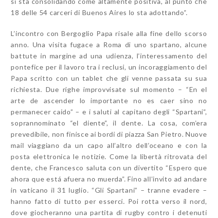
si sta consolidando come altamente positiva, al punto che
18 delle 54 carceri di Buenos Aires lo sta adottando”.
L’incontro con Bergoglio Papa risale alla fine dello scorso
anno. Una visita fugace a Roma di uno spartano, alcune
battute in margine ad una udienza, l’interessamento del
pontefice per il lavoro tra i reclusi, un incoraggiamento del
Papa scritto con un tablet che gli venne passata su sua
richiesta. Due righe improvvisate sul momento – “En el
arte de ascender lo importante no es caer sino no
permanecer caido” – e i saluti al capitano degli “Spartani”,
soprannominato “el diente”, il dente. La cosa, com’era
prevedibile, non finisce ai bordi di piazza San Pietro. Nuove
mail viaggiano da un capo all’altro dell’oceano e con la
posta elettronica le notizie. Come la libertà ritrovata del
dente, che Francesco saluta con un divertito “Espero que
ahora que está afuera no muerda”. Fino all’invito ad andare
in vaticano il 31 luglio. “Gli Spartani” – tranne evadere –
hanno fatto di tutto per esserci. Poi rotta verso il nord,
dove giocheranno una partita di rugby contro i detenuti