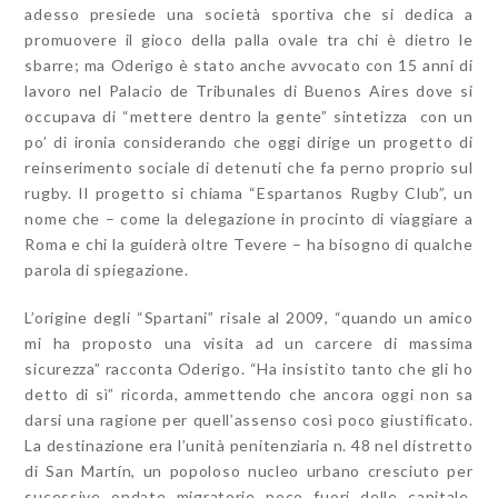
adesso presiede una società sportiva che si dedica a
promuovere il gioco della palla ovale tra chi è dietro le
sbarre; ma Oderigo è stato anche avvocato con 15 anni di
lavoro nel Palacio de Tribunales di Buenos Aires dove si
occupava di “mettere dentro la gente” sintetizza con un
po’ di ironia considerando che oggi dirige un progetto di
reinserimento sociale di detenuti che fa perno proprio sul
rugby. Il progetto si chiama “Espartanos Rugby Club”, un
nome che – come la delegazione in procinto di viaggiare a
Roma e chi la guiderà oltre Tevere – ha bisogno di qualche
parola di spiegazione.
L’origine degli “Spartani” risale al 2009, “quando un amico
mi ha proposto una visita ad un carcere di massima
sicurezza” racconta Oderigo. “Ha insistito tanto che gli ho
detto di sì” ricorda, ammettendo che ancora oggi non sa
darsi una ragione per quell’assenso così poco giustificato.
La destinazione era l’unità penitenziaria n. 48 nel distretto
di San Martín, un popoloso nucleo urbano cresciuto per
sucessive ondate migratorie poco fuori delle capitale,