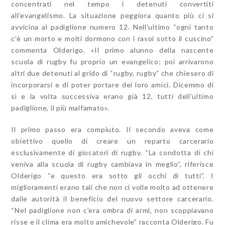
concentrati nel tempo i detenuti convertiti
all’evangelismo. La situazione peggiora quanto più ci si
avvicina al padiglione numero 12. Nell’ultimo “ogni tanto
c’è un morto e molti dormono con i rasoi sotto il cuscino”
commenta Olderigo. «Il primo alunno della nascente
scuola di rugby fu proprio un evangelico; poi arrivarono
altri due detenuti al grido di “rugby, rugby” che chiesero di
incorporarsi e di poter portare dei loro amici. Dicemmo di
sì e la volta successiva erano già 12, tutti dell’ultimo
padiglione, il più malfamato».
Il primo passo era compiuto. Il secondo aveva come
obiettivo quello di creare un reparto carcerario
esclusivamente di giocatori di rugby. “La condotta di chi
veniva alla scuola di rugby cambiava in meglio”, riferisce
Olderigo “e questo era sotto gli occhi di tutti”. I
miglioramenti erano tali che non ci volle molto ad ottenere
dalle autorità il beneficio del nuovo settore carcerario.
“Nel padiglione non c’era ombra di armi, non scoppiavano
risse e il clima era molto amichevole” racconta Olderigo. Fu