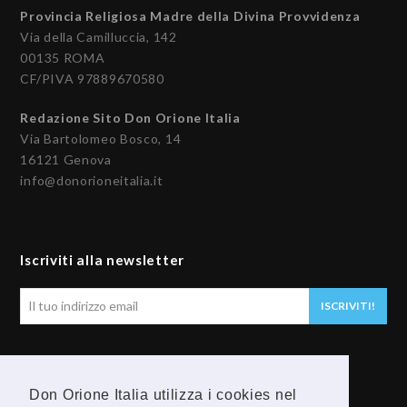
Provincia Religiosa Madre della Divina Provvidenza
Via della Camilluccia, 142
00135 ROMA
CF/PIVA 97889670580
Redazione Sito Don Orione Italia
Via Bartolomeo Bosco, 14
16121 Genova
info@donorioneitalia.it
Iscriviti alla newsletter
Il
ISCRIVITI!
tuo
indirizzo
email
Seguici
Don Orione Italia utilizza i cookies nel