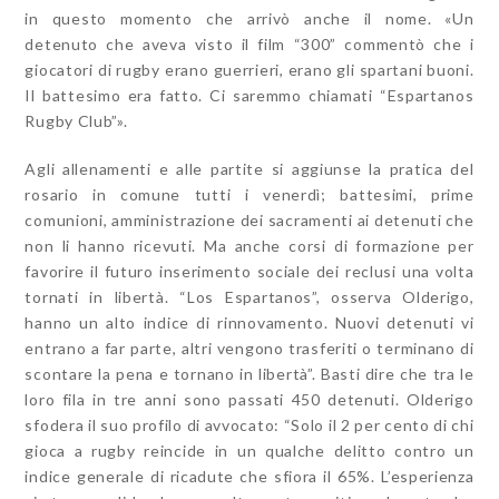
in questo momento che arrivò anche il nome. «Un
detenuto che aveva visto il film “300” commentò che i
giocatori di rugby erano guerrieri, erano gli spartani buoni.
Il battesimo era fatto. Ci saremmo chiamati “Espartanos
Rugby Club”».
Agli allenamenti e alle partite si aggiunse la pratica del
rosario in comune tutti i venerdì; battesimi, prime
comunioni, amministrazione dei sacramenti ai detenuti che
non li hanno ricevuti. Ma anche corsi di formazione per
favorire il futuro inserimento sociale dei reclusi una volta
tornati in libertà. “Los Espartanos”, osserva Olderigo,
hanno un alto indice di rinnovamento. Nuovi detenuti vi
entrano a far parte, altri vengono trasferiti o terminano di
scontare la pena e tornano in libertà”. Basti dire che tra le
loro fila in tre anni sono passati 450 detenuti. Olderigo
sfodera il suo profilo di avvocato: “Solo il 2 per cento di chi
gioca a rugby reincide in un qualche delitto contro un
indice generale di ricadute che sfiora il 65%. L’esperienza