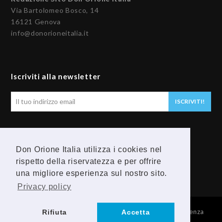
Via Bartolomeo Bosco, 14
16121 Genova
info@donorioneitalia.it
Iscriviti alla newsletter
Il
ISCRIVITI!
tuo
indirizzo
email
Seguici
Don Orione Italia utilizza i cookies nel
rispetto della riservatezza e per offrire
F
Y
una migliore esperienza sul nostro sito.
a
o
Privacy policy
c
u
© 2026 Provincia Religiosa Madre della Divina Provvidenza
Rifiuta
Accetta
e
t