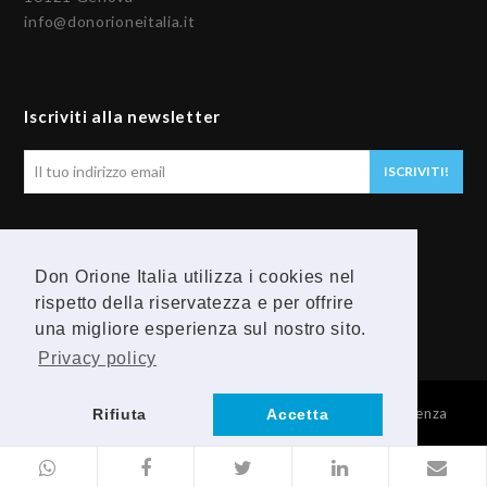
info@donorioneitalia.it
Iscriviti alla newsletter
Il
ISCRIVITI!
tuo
indirizzo
email
Seguici
Don Orione Italia utilizza i cookies nel
rispetto della riservatezza e per offrire
F
Y
una migliore esperienza sul nostro sito.
a
o
Privacy policy
c
u
© 2026 Provincia Religiosa Madre della Divina Provvidenza
Rifiuta
Accetta
e
t
b
u