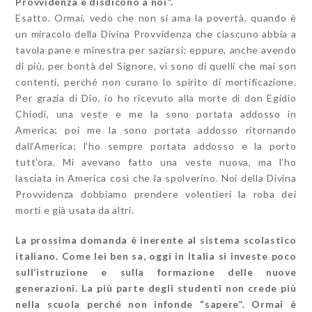
Provvidenza e disdicono a noi”.
Esatto. Ormai, vedo che non si ama la povertà, quando è
un miracolo della Divina Provvidenza che ciascuno abbia a
tavola pane e minestra per saziarsi; eppure, anche avendo
di più, per bontà del Signore, vi sono di quelli che mai son
contenti, perché non curano lo spirito di mortificazione.
Per grazia di Dio, io ho ricevuto alla morte di don Egidio
Chiodi, una veste e me la sono portata addosso in
America; poi me la sono portata addosso ritornando
dall’America; l’ho sempre portata addosso e la porto
tutt’ora. Mi avevano fatto una veste nuova, ma l’ho
lasciata in America così che la spolverino. Noi della Divina
Provvidenza dobbiamo prendere volentieri la roba dei
morti e già usata da altri.
La prossima domanda è inerente al sistema scolastico
italiano. Come lei ben sa, oggi in Italia si investe poco
sull’istruzione e sulla formazione delle nuove
generazioni. La più parte degli studenti non crede più
nella scuola perché non infonde “sapere”. Ormai è