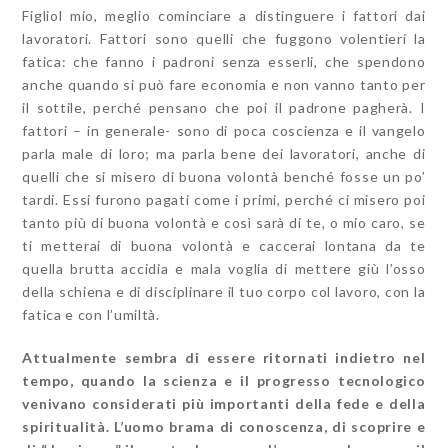
Figliol mio, meglio cominciare a distinguere i fattori dai
lavoratori. Fattori sono quelli che fuggono volentieri la
fatica: che fanno i padroni senza esserli, che spendono
anche quando si può fare economia e non vanno tanto per
il sottile, perché pensano che poi il padrone pagherà. I
fattori – in generale- sono di poca coscienza e il vangelo
parla male di loro; ma parla bene dei lavoratori, anche di
quelli che si misero di buona volontà benché fosse un po’
tardi. Essi furono pagati come i primi, perché ci misero poi
tanto più di buona volontà e così sarà di te, o mio caro, se
ti metterai di buona volontà e caccerai lontana da te
quella brutta accidia e mala voglia di mettere giù l’osso
della schiena e di disciplinare il tuo corpo col lavoro, con la
fatica e con l’umiltà.
Attualmente sembra di essere ritornati indietro nel
tempo, quando la scienza e il progresso tecnologico
venivano considerati più importanti della fede e della
spiritualità. L’uomo brama di conoscenza, di scoprire e