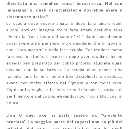
diventata una semplice prassi burocratica. Nel suo
immaginario, quali caratteristiche dovrebbe avere il
sistema scolastico?
La scuola deve essere amata e deve farsi amare dagli
alunni, anzi chi insegna dovrà farla amare così che essa
diventi la “casa sacra del sapere”. Gli alunni non devono
quasi avere altro pensiero, altro desiderio che di trovarsi
con i loro maestri e nella loro scuola. Per rendere meno
faticoso lo studio, il maestro dopo aver studiato lui ed
essersi ben preparato per conto proprio, studierà quasi
insieme con la scolaresca. La scuola deve essere una
famiglia, una famiglia morale ben disciplinata e condotta
avanti con molto affetto nel Signore e con molta cura.
Ogni tanto, vogliate far vibrare nella scuola la corda del
sentimento e del cuore, elevandovi poi fino a Dio: così si
educa!
Don Orione, oggi si parla spesso di: “Gioventù
bruciata”. La maggior parte dei ragazzi non ha più dei
principi, dei valori, ma soprattutto non ha degli