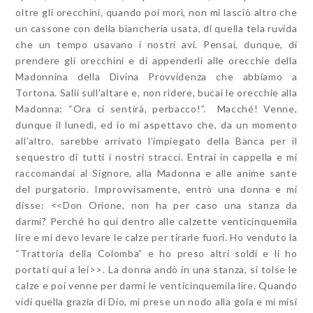
oltre gli orecchini, quando poi morì, non mi lasciò altro che
un cassone con della biancheria usata, di quella tela ruvida
che un tempo usavano i nostri avi. Pensai, dunque, di
prendere gli orecchini e di appenderli alle orecchie della
Madonnina della Divina Provvidenza che abbiamo a
Tortona. Salii sull’altare e, non ridere, bucai le orecchie alla
Madonna: “Ora ci sentirà, perbacco!”. Macché! Venne,
dunque il lunedì, ed io mi aspettavo che, da un momento
all’altro, sarebbe arrivato l’impiegato della Banca per il
sequestro di tutti i nostri stracci. Entrai in cappella e mi
raccomandai al Signore, alla Madonna e alle anime sante
del purgatorio. Improvvisamente, entrò una donna e mi
disse: <<Don Orione, non ha per caso una stanza da
darmi? Perché ho qui dentro alle calzette venticinquemila
lire e mi devo levare le calze per tirarle fuori. Ho venduto la
“Trattoria della Colomba” e ho preso altri soldi e li ho
portati qui a lei>>. La donna andò in una stanza, si tolse le
calze e poi venne per darmi le venticinquemila lire. Quando
vidi quella grazia di Dio, mi prese un nodo alla gola e mi misi