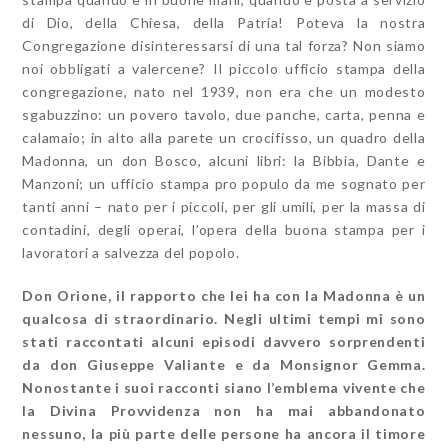
di Dio, della Chiesa, della Patria! Poteva la nostra
Congregazione disinteressarsi di una tal forza? Non siamo
noi obbligati a valercene? Il piccolo ufficio stampa della
congregazione, nato nel 1939, non era che un modesto
sgabuzzino: un povero tavolo, due panche, carta, penna e
calamaio; in alto alla parete un crocifisso, un quadro della
Madonna, un don Bosco, alcuni libri: la Bibbia, Dante e
Manzoni; un ufficio stampa pro populo da me sognato per
tanti anni – nato per i piccoli, per gli umili, per la massa di
contadini, degli operai, l’opera della buona stampa per i
lavoratori a salvezza del popolo.
Don Orione, il rapporto che lei ha con la Madonna è un
qualcosa di straordinario. Negli ultimi tempi mi sono
stati raccontati alcuni episodi davvero sorprendenti
da don Giuseppe Valiante e da Monsignor Gemma.
Nonostante i suoi racconti siano l’emblema vivente che
la Divina Provvidenza non ha mai abbandonato
nessuno, la più parte delle persone ha ancora il timore