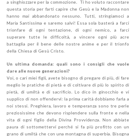
a singhiozzare per la commozione. Ti ho voluto raccontare
questa storia per farti capire che Gesù e la Madonna non
hanno mai abbandonato nessuno. Tutti, stringiamoci a
Maria Santissima e saremo salvi! Essa sola basterà a farci
trionfare di ogni tentazione, di ogni nemico, a farci
superare tutte le difficoltà, a vincere ogni più acre
battaglia per il bene delle nostre anime e per il trionfo
della Chiesa di Gesù Cristo.
Un ultima domanda: quali sono i consigli che vuole
dare alle nuove generazioni?
Voi, o cari miei figli, avete bisogno di pregare di più, di fare
meglio le pratiche di pietà e di coltivare di più lo spirito di
pietà, di umiltà e di sacrificio. Lo dico in ginocchio e vi
supplico di non offendervi: la prima carità dobbiamo farla a
noi stessi. Preghiera, lavoro e temperanza sono tre perle
preziosissime che devono risplendere sulla fronte e nella
vita di ogni figlio della Divina Provvidenza. Non abbiate
paura di sottomettervi perché si fa più profitto con un
grano di umiltà che con una montagna di superbia. Bisogna