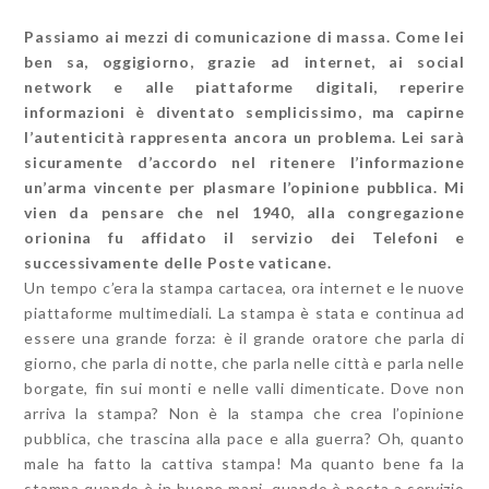
Passiamo ai mezzi di comunicazione di massa. Come lei
ben sa, oggigiorno, grazie ad internet, ai social
network e alle piattaforme digitali, reperire
informazioni è diventato semplicissimo, ma capirne
l’autenticità rappresenta ancora un problema. Lei sarà
sicuramente d’accordo nel ritenere l’informazione
un’arma vincente per plasmare l’opinione pubblica. Mi
vien da pensare che nel 1940, alla congregazione
orionina fu affidato il servizio dei Telefoni e
successivamente delle Poste vaticane.
Un tempo c’era la stampa cartacea, ora internet e le nuove
piattaforme multimediali. La stampa è stata e continua ad
essere una grande forza: è il grande oratore che parla di
giorno, che parla di notte, che parla nelle città e parla nelle
borgate, fin sui monti e nelle valli dimenticate. Dove non
arriva la stampa? Non è la stampa che crea l’opinione
pubblica, che trascina alla pace e alla guerra? Oh, quanto
male ha fatto la cattiva stampa! Ma quanto bene fa la
stampa quando è in buone mani, quando è posta a servizio