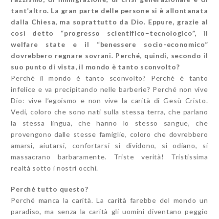
tant’altro. La gran parte delle persone si è allontanata
dalla Chiesa, ma soprattutto da Dio. Eppure, grazie al
così detto “progresso scientifico–tecnologico”, il
welfare state e il “benessere socio-economico”
dovrebbero regnare sovrani. Perché, quindi, secondo il
suo punto di vista, il mondo è tanto sconvolto?
Perché il mondo è tanto sconvolto? Perché è tanto
infelice e va precipitando nelle barberie? Perché non vive
Dio: vive l’egoismo e non vive la carità di Gesù Cristo.
Vedi, coloro che sono nati sulla stessa terra, che parlano
la stessa lingua, che hanno lo stesso sangue, che
provengono dalle stesse famiglie, coloro che dovrebbero
amarsi, aiutarsi, confortarsi si dividono, si odiano, si
massacrano barbaramente. Triste verità! Tristissima
realtà sotto i nostri occhi.
Perché tutto questo?
Perché manca la carità. La carità farebbe del mondo un
paradiso, ma senza la carità gli uomini diventano peggio