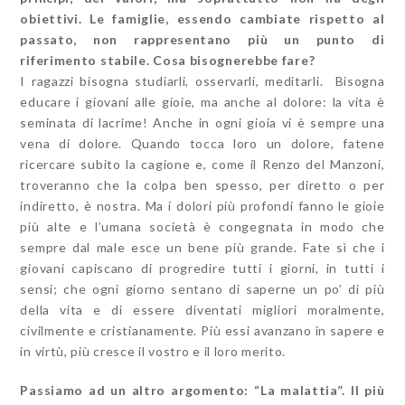
obiettivi. Le famiglie, essendo cambiate rispetto al
passato, non rappresentano più un punto di
riferimento stabile. Cosa bisognerebbe fare?
I ragazzi bisogna studiarli, osservarli, meditarli. Bisogna
educare i giovani alle gioie, ma anche al dolore: la vita è
seminata di lacrime! Anche in ogni gioia vi è sempre una
vena di dolore. Quando tocca loro un dolore, fatene
ricercare subito la cagione e, come il Renzo del Manzoni,
troveranno che la colpa ben spesso, per diretto o per
indiretto, è nostra. Ma i dolori più profondi fanno le gioie
più alte e l’umana società è congegnata in modo che
sempre dal male esce un bene più grande. Fate sì che i
giovani capiscano di progredire tutti i giorni, in tutti i
sensi; che ogni giorno sentano di saperne un po’ di più
della vita e di essere diventati migliori moralmente,
civilmente e cristianamente. Più essi avanzano in sapere e
in virtù, più cresce il vostro e il loro merito.
Passiamo ad un altro argomento: “La malattia”. Il più