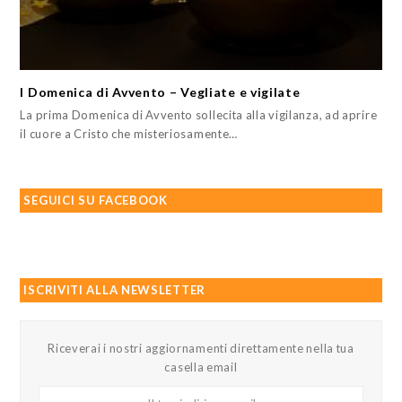
I Domenica di Avvento – Vegliate e vigilate
La prima Domenica di Avvento sollecita alla vigilanza, ad aprire
il cuore a Cristo che misteriosamente…
SEGUICI SU FACEBOOK
ISCRIVITI ALLA NEWSLETTER
Riceverai i nostri aggiornamenti direttamente nella tua
casella email
Il