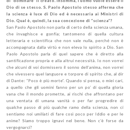
di “dominare” il creato. Insomma, l’uomo vuole essere il
Dio di se stesso. S. Paolo Apostolo stesso afferma che
la scienza è luce di Dio ed è necessaria ai Ministri di
Dio. Qual è, quindi, la sua concezione di “scienza”?
San Paolo Apostolo non parla di certo della scienza umana,
che invaghisce e gonfia; tantomeno di quella cultura
letteraria e scientifica che non vale nulla, perché non è
accompagnata dalla virtù e non eleva lo spirito a Dio. San
Paolo Apostolo parla di quel sapere che è diretto alla
santificazione propria e alla altrui necessità. Io non vorrei
che alcuni di voi dormissero il sonno dell’anima, non vorrei
che vivessero quel languore e torpore di spirito che, al dir
di Dante: “Poco è più morte”. Quando si pensa, o miei cari,
a quello che gli uomini fanno per un po’ di quella gloria
vana che il mondo promette, ai rischi che affrontano per
una ventata di umana vanità o per far progredire di
qualche passo di più qualche ramo della scienza, non ci
sentiamo noi umiliati di fare così poco per Iddio e per le
anime? Siamo troppo ignavi nel bene. Non c’è forse da
vergognarci?