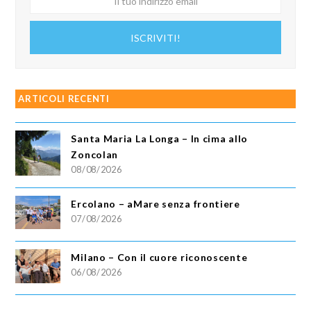
tuo
indirizzo
ISCRIVITI!
email
ARTICOLI RECENTI
Santa Maria La Longa – In cima allo
Zoncolan
08/08/2026
Ercolano – aMare senza frontiere
07/08/2026
Milano – Con il cuore riconoscente
06/08/2026