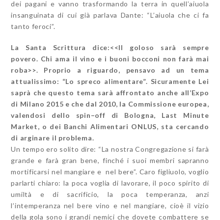
dei pagani e vanno trasformando la terra in quell’aiuola
insanguinata di cui già parlava Dante: “L’aiuola che ci fa
tanto feroci”.
La Santa Scrittura dice:<<Il goloso sarà sempre
povero. Chi ama il vino e i buoni bocconi non farà mai
roba>>. Proprio a riguardo, pensavo ad un tema
attualissimo: “Lo spreco alimentare”. Sicuramente Lei
saprà che questo tema sarà affrontato anche all’Expo
di Milano 2015 e che dal 2010, la Commissione europea,
valendosi dello spin–off di Bologna, Last Minute
Market, o dei Banchi Alimentari ONLUS, sta cercando
di arginare il problema.
Un tempo ero solito dire: “La nostra Congregazione si farà
grande e farà gran bene, finché i suoi membri sapranno
mortificarsi nel mangiare e nel bere”. Caro figliuolo, voglio
parlarti chiaro: la poca voglia di lavorare, il poco spirito di
umiltà e di sacrificio, la poca temperanza, anzi
l’intemperanza nel bere vino e nel mangiare, cioè il vizio
della gola sono i grandi nemici che dovete combattere se