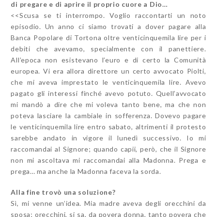
di pregare e di aprire il proprio cuore a Dio…
<<Scusa se ti interrompo. Voglio raccontarti un noto
episodio. Un anno ci siamo trovati a dover pagare alla
Banca Popolare di Tortona oltre venticinquemila lire per i
debiti che avevamo, specialmente con il panettiere.
All’epoca non esistevano l’euro e di certo la Comunità
europea. Vi era allora direttore un certo avvocato Piolti,
che mi aveva imprestato le venticinquemila lire. Avevo
pagato gli interessi finché avevo potuto. Quell’avvocato
mi mandò a dire che mi voleva tanto bene, ma che non
poteva lasciare la cambiale in sofferenza. Dovevo pagare
le venticinquemila lire entro sabato, altrimenti il protesto
sarebbe andato in vigore il lunedì successivo. Io mi
raccomandai al Signore; quando capii, però, che il Signore
non mi ascoltava mi raccomandai alla Madonna. Prega e
prega… ma anche la Madonna faceva la sorda.
Alla fine trovò una soluzione?
Sì, mi venne un’idea. Mia madre aveva degli orecchini da
sposa; orecchini, si sa, da povera donna, tanto povera che