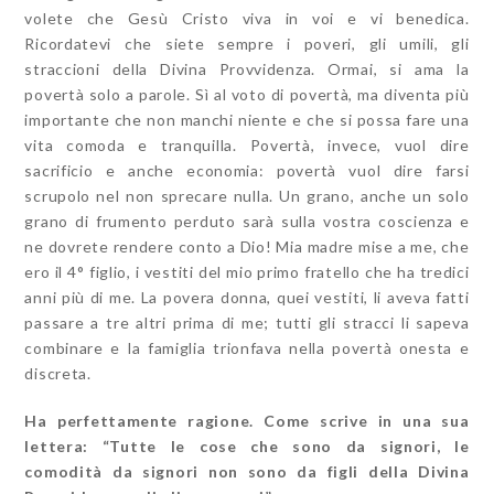
volete che Gesù Cristo viva in voi e vi benedica.
Ricordatevi che siete sempre i poveri, gli umili, gli
straccioni della Divina Provvidenza. Ormai, si ama la
povertà solo a parole. Sì al voto di povertà, ma diventa più
importante che non manchi niente e che si possa fare una
vita comoda e tranquilla. Povertà, invece, vuol dire
sacrificio e anche economia: povertà vuol dire farsi
scrupolo nel non sprecare nulla. Un grano, anche un solo
grano di frumento perduto sarà sulla vostra coscienza e
ne dovrete rendere conto a Dio! Mia madre mise a me, che
ero il 4° figlio, i vestiti del mio primo fratello che ha tredici
anni più di me. La povera donna, quei vestiti, li aveva fatti
passare a tre altri prima di me; tutti gli stracci li sapeva
combinare e la famiglia trionfava nella povertà onesta e
discreta.
Ha perfettamente ragione. Come scrive in una sua
lettera: “Tutte le cose che sono da signori, le
comodità da signori non sono da figli della Divina