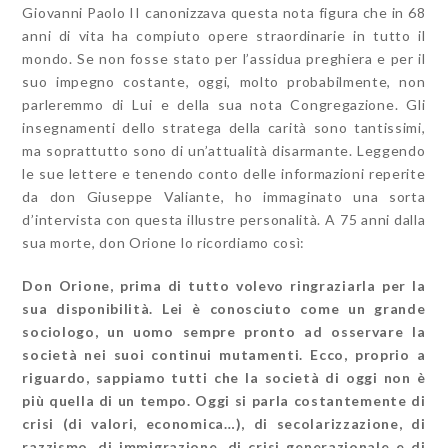
Giovanni Paolo II canonizzava questa nota figura che in 68
anni di vita ha compiuto opere straordinarie in tutto il
mondo. Se non fosse stato per l’assidua preghiera e per il
suo impegno costante, oggi, molto probabilmente, non
parleremmo di Lui e della sua nota Congregazione. Gli
insegnamenti dello stratega della carità sono tantissimi,
ma soprattutto sono di un’attualità disarmante. Leggendo
le sue lettere e tenendo conto delle informazioni reperite
da don Giuseppe Valiante, ho immaginato una sorta
d’intervista con questa illustre personalità. A 75 anni dalla
sua morte, don Orione lo ricordiamo così:
Don Orione, prima di tutto volevo ringraziarla per la
sua disponibilità. Lei è conosciuto come un grande
sociologo, un uomo sempre pronto ad osservare la
società nei suoi continui mutamenti. Ecco, proprio a
riguardo, sappiamo tutti che la società di oggi non è
più quella di un tempo. Oggi si parla costantemente di
crisi (di valori, economica…), di secolarizzazione, di
razzismo, di immigrazione, di crisi generazionale e di