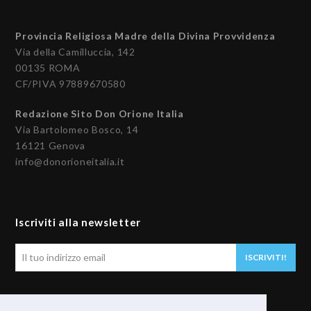
Provincia Religiosa Madre della Divina Provvidenza
Via della Camilluccia, 142
00135 ROMA
CF/PIVA 97889670580
Redazione Sito Don Orione Italia
Via Bartolomeo Bosco, 14
16121 Genova
info@donorioneitalia.it
Iscriviti alla newsletter
Il
ISCRIVITI!
tuo
indirizzo
email
Seguici