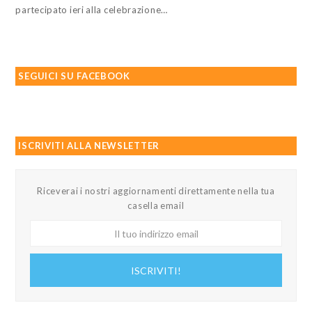
partecipato ieri alla celebrazione…
SEGUICI SU FACEBOOK
ISCRIVITI ALLA NEWSLETTER
Riceverai i nostri aggiornamenti direttamente nella tua
casella email
Il
tuo
indirizzo
ISCRIVITI!
email