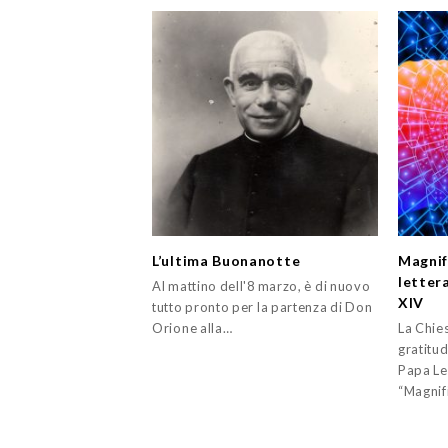
L’ultima Buonanotte
Magnif
letter
Al mattino dell'8 marzo, è di nuovo
XIV
tutto pronto per la partenza di Don
Orione alla…
La Chies
gratitud
Papa Leo
“Magnif