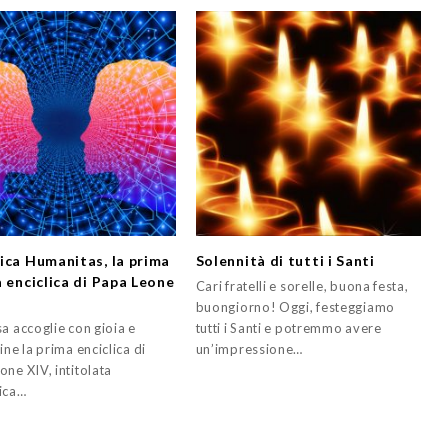
ica Humanitas, la prima
Solennità di tutti i Santi
a enciclica di Papa Leone
Cari fratelli e sorelle, buona festa,
buongiorno! Oggi, festeggiamo
a accoglie con gioia e
tutti i Santi e potremmo avere
ine la prima enciclica di
un’impressione…
ne XIV, intitolata
ica…