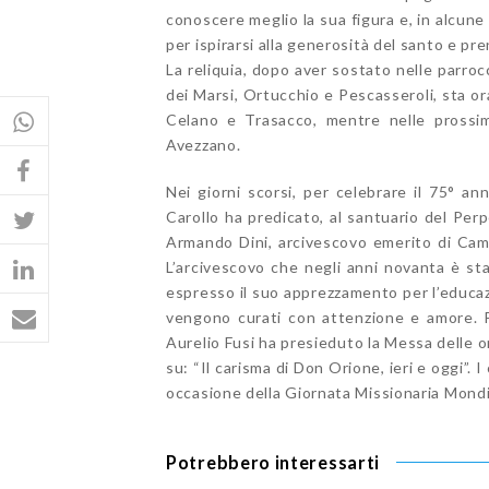
conoscere meglio la sua figura e, in alcune
per ispirarsi alla generosità del santo e pre
La reliquia, dopo aver sostato nelle parroc
dei Marsi, Ortucchio e Pescasseroli, sta or
Celano e Trasacco, mentre nelle prossim
Avezzano.
Nei giorni scorsi, per celebrare il 75° an
Carollo ha predicato, al santuario del Per
Armando Dini, arcivescovo emerito di Camp
L’arcivescovo che negli anni novanta è st
espresso il suo apprezzamento per l’educazio
vengono curati con attenzione e amore. Pe
Aurelio Fusi ha presieduto la Messa delle 
su: “Il carisma di Don Orione, ieri e oggi”.
occasione della Giornata Missionaria Mondi
Potrebbero interessarti