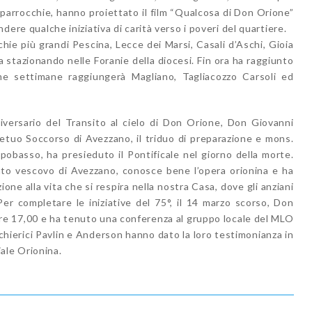
 parrocchie, hanno proiettato il film “Qualcosa di Don Orione”
ndere qualche iniziativa di carità verso i poveri del quartiere.
chie più grandi Pescina, Lecce dei Marsi, Casali d’Aschi, Gioia
a stazionando nelle Foranie della diocesi. Fin ora ha raggiunto
e settimane raggiungerà Magliano, Tagliacozzo Carsoli ed
niversario del Transito al cielo di Don Orione, Don Giovanni
petuo Soccorso di Avezzano, il triduo di preparazione e mons.
obasso, ha presieduto il Pontificale nel giorno della morte.
ato vescovo di Avezzano, conosce bene l’opera orionina e ha
ne alla vita che si respira nella nostra Casa, dove gli anziani
r completare le iniziative del 75°, il 14 marzo scorso, Don
ore 17,00 e ha tenuto una conferenza al gruppo locale del MLO
 I chierici Pavlin e Anderson hanno dato la loro testimonianza in
ale Orionina.