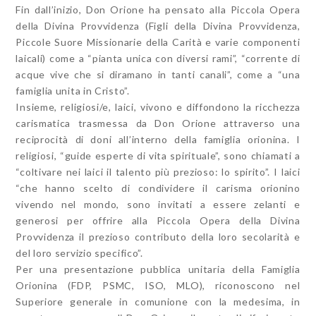
Fin dall’inizio, Don Orione ha pensato alla Piccola Opera
della Divina Provvidenza (Figli della Divina Provvidenza,
Piccole Suore Missionarie della Carità e varie componenti
laicali) come a “pianta unica con diversi rami”, “corrente di
acque vive che si diramano in tanti canali”, come a “una
famiglia unita in Cristo”.
Insieme, religiosi/e, laici, vivono e diffondono la ricchezza
carismatica trasmessa da Don Orione attraverso una
reciprocità di doni all’interno della famiglia orionina. I
religiosi, “guide esperte di vita spirituale”, sono chiamati a
“coltivare nei laici il talento più prezioso: lo spirito”. I laici
“che hanno scelto di condividere il carisma orionino
vivendo nel mondo, sono invitati a essere zelanti e
generosi per offrire alla Piccola Opera della Divina
Provvidenza il prezioso contributo della loro secolarità e
del loro servizio specifico”.
Per una presentazione pubblica unitaria della Famiglia
Orionina (FDP, PSMC, ISO, MLO), riconoscono nel
Superiore generale in comunione con la medesima, in