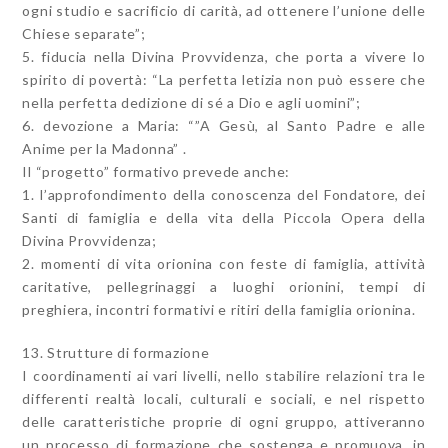
ogni studio e sacrificio di carità, ad ottenere l’unione delle
Chiese separate”;
5. fiducia nella Divina Provvidenza, che porta a vivere lo
spirito di povertà: “La perfetta letizia non può essere che
nella perfetta dedizione di sé a Dio e agli uomini”;
6. devozione a Maria: “”A Gesù, al Santo Padre e alle
Anime per la Madonna” .
Il “progetto” formativo prevede anche:
1. l’approfondimento della conoscenza del Fondatore, dei
Santi di famiglia e della vita della Piccola Opera della
Divina Provvidenza;
2. momenti di vita orionina con feste di famiglia, attività
caritative, pellegrinaggi a luoghi orionini, tempi di
preghiera, incontri formativi e ritiri della famiglia orionina.
13. Strutture di formazione
I coordinamenti ai vari livelli, nello stabilire relazioni tra le
differenti realtà locali, culturali e sociali, e nel rispetto
delle caratteristiche proprie di ogni gruppo, attiveranno
un processo di formazione che sostenga e promuova, in