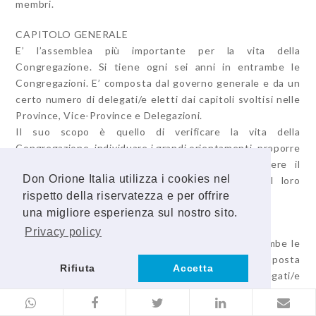
membri.
CAPITOLO GENERALE
E’ l’assemblea più importante per la vita della
Congregazione. Si tiene ogni sei anni in entrambe le
Congregazioni. E’ composta dal governo generale e da un
certo numero di delegati/e eletti dai capitoli svoltisi nelle
Province, Vice-Province e Delegazioni.
Il suo scopo è quello di verificare la vita della
Congregazione, individuare i grandi orientamenti, proporre
linee di azione valide per un sessennio, eleggere il
Don Orione Italia utilizza i cookies nel
Direttore generale o la Superiora generale e il loro
rispetto della riservatezza e per offrire
Consiglio.
una migliore esperienza sul nostro sito.
CAPITOLO PROVINCIALE
Privacy policy
E’ un’assemblea che si tiene ogni sei anni in entrambe le
Congregazioni, prima del Capitolo generale. E’ composta
Rifiuta
Accetta
dal governo provinciale e da un certo numero di delegati/e
eletti da tutti i religiosi/e della Provincia.
Il suo scopo è quello di verificare la vita della Provincia,