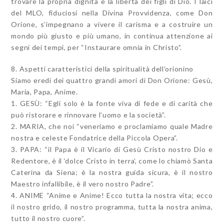
trovare la propria dignità e la libertà dei figli di Dio. I laici
del MLO, fiduciosi nella Divina Provvidenza, come Don
Orione, s’impegnano a vivere il carisma e a costruire un
mondo più giusto e più umano, in continua attenzione ai
segni dei tempi, per “Instaurare omnia in Christo”.
8. Aspetti caratteristici della spiritualità dell’orionino
Siamo eredi dei quattro grandi amori di Don Orione: Gesù,
Maria, Papa, Anime.
1. GESÙ: “Egli solo è la fonte viva di fede e di carità che
può ristorare e rinnovare l’uomo e la società”.
2. MARIA, che noi “veneriamo e proclamiamo quale Madre
nostra e celeste Fondatrice della Piccola Opera”.
3. PAPA: “il Papa è il Vicario di Gesù Cristo nostro Dio e
Redentore, è il ‘dolce Cristo in terra’, come lo chiamò Santa
Caterina da Siena; è la nostra guida sicura, è il nostro
Maestro infallibile, è il vero nostro Padre”.
4. ANIME “Anime e Anime! Ecco tutta la nostra vita; ecco
il nostro grido, il nostro programma, tutta la nostra anima,
tutto il nostro cuore”.