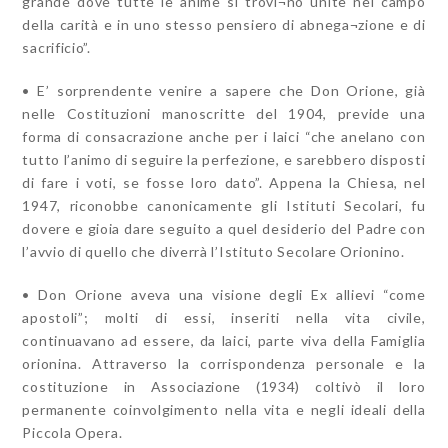
grande dove tutte le anime si trovi¬no unite nel campo
della carità e in uno stesso pensiero di abnega¬zione e di
sacrificio”.
• E’ sorprendente venire a sapere che Don Orione, già
nelle Costituzioni manoscritte del 1904, previde una
forma di consacrazione anche per i laici “che anelano con
tutto l’animo di seguire la perfezione, e sarebbero disposti
di fare i voti, se fosse loro dato”. Appena la Chiesa, nel
1947, riconobbe canonicamente gli Istituti Secolari, fu
dovere e gioia dare seguito a quel desiderio del Padre con
l’avvio di quello che diverrà l’Istituto Secolare Orionino.
• Don Orione aveva una visione degli Ex allievi “come
apostoli”; molti di essi, inseriti nella vita civile,
continuavano ad essere, da laici, parte viva della Famiglia
orionina. Attraverso la corrispondenza personale e la
costituzione in Associazione (1934) coltivò il loro
permanente coinvolgimento nella vita e negli ideali della
Piccola Opera.