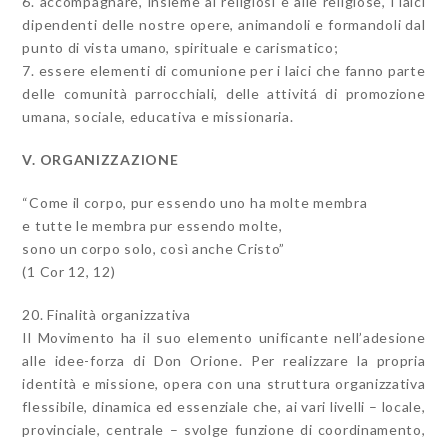
6. accompagnare, insieme ai religiosi e alle religiose, i laici
dipendenti delle nostre opere, animandoli e formandoli dal
punto di vista umano, spirituale e carismatico;
7. essere elementi di comunione per i laici che fanno parte
delle comunità parrocchiali, delle attivitá di promozione
umana, sociale, educativa e missionaria.
V. ORGANIZZAZIONE
“Come il corpo, pur essendo uno ha molte membra
e tutte le membra pur essendo molte,
sono un corpo solo, così anche Cristo”
(1 Cor 12, 12)
20. Finalità organizzativa
Il Movimento ha il suo elemento unificante nell’adesione
alle idee-forza di Don Orione. Per realizzare la propria
identità e missione, opera con una struttura organizzativa
flessibile, dinamica ed essenziale che, ai vari livelli – locale,
provinciale, centrale – svolge funzione di coordinamento,