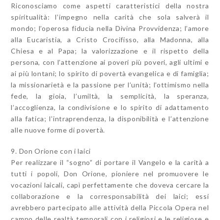
Riconosciamo come aspetti caratteristici della nostra
spiritualità: l’impegno nella carità che sola salverà il
mondo; l’operosa fiducia nella Divina Provvidenza; l’amore
alla Eucaristia, a Cristo Crocifisso, alla Madonna, alla
Chiesa e al Papa; la valorizzazione e il rispetto della
persona, con l’attenzione ai poveri più poveri, agli ultimi e
ai più lontani; lo spirito di povertà evangelica e di famiglia;
la missionarietà e la passione per l’unità; l’ottimismo nella
fede, la gioia, l’umiltà, la semplicità, la speranza,
l’accoglienza, la condivisione e lo spirito di adattamento
alla fatica; l’intraprendenza, la disponibilità e l’attenzione
alle nuove forme di povertà.
9. Don Orione con i laici
Per realizzare il “sogno” di portare il Vangelo e la carità a
tutti i popoli, Don Orione, pioniere nel promuovere le
vocazioni laicali, capì perfettamente che doveva cercare la
collaborazione e la corresponsabilità dei laici; essi
avrebbero partecipato alle attività della Piccola Opera nel
campo delle realtà temporali con i religiosi e le religiose e