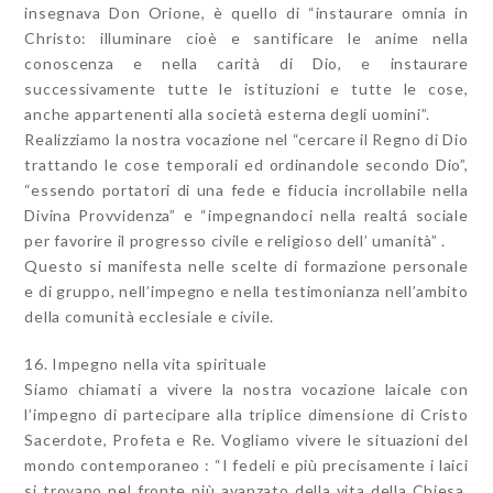
insegnava Don Orione, è quello di “instaurare omnia in
Christo: illuminare cioè e santificare le anime nella
conoscenza e nella carità di Dio, e instaurare
successivamente tutte le istituzioni e tutte le cose,
anche appartenenti alla società esterna degli uomini”.
Realizziamo la nostra vocazione nel “cercare il Regno di Dio
trattando le cose temporali ed ordinandole secondo Dio”,
“essendo portatori di una fede e fiducia incrollabile nella
Divina Provvidenza” e “impegnandoci nella realtá sociale
per favorire il progresso civile e religioso dell’ umanità” .
Questo si manifesta nelle scelte di formazione personale
e di gruppo, nell’impegno e nella testimonianza nell’ambito
della comunità ecclesiale e civile.
16. Impegno nella vita spirituale
Siamo chiamati a vivere la nostra vocazione laicale con
l’impegno di partecipare alla triplice dimensione di Cristo
Sacerdote, Profeta e Re. Vogliamo vivere le situazioni del
mondo contemporaneo : “I fedeli e più precisamente i laici
si trovano nel fronte più avanzato della vita della Chiesa.