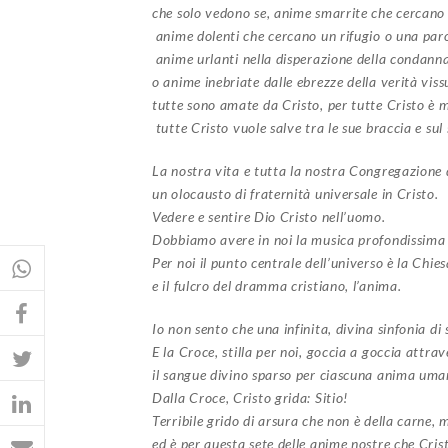
che solo vedono se, anime smarrite che cercano
anime dolenti che cercano un rifugio o una paro
anime urlanti nella disperazione della condann
o anime inebriate dalle ebrezze della verità viss
tutte sono amate da Cristo, per tutte Cristo è 
tutte Cristo vuole salve tra le sue braccia e sul
La nostra vita e tutta la nostra Congregazione 
un olocausto di fraternità universale in Cristo.
Vedere e sentire Dio Cristo nell’uomo.
Dobbiamo avere in noi la musica profondissima e
Per noi il punto centrale dell’universo è la Chies
e il fulcro del dramma cristiano, l’anima.
Io non sento che una infinita, divina sinfonia di 
E la Croce, stilla per noi, goccia a goccia attrave
il sangue divino sparso per ciascuna anima uma
Dalla Croce, Cristo grida: Sitio!
Terribile grido di arsura che non è della carne, 
ed è per questa sete delle anime nostre che Cri