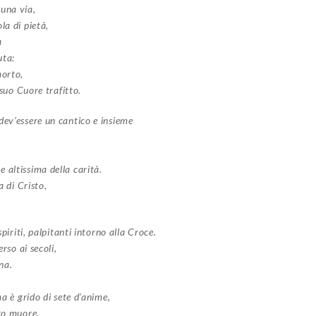
 una via,
la di pietà,
a
uta:
morto,
 suo Cuore trafitto.
dev’essere un cantico e insieme
 altissima della carità.
a di Cristo,
spiriti, palpitanti intorno alla Croce.
rso ai secoli,
na.
ma è grido di sete d’anime,
sto muore.