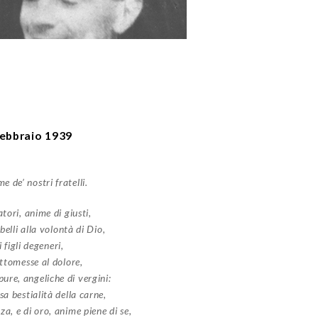
febbraio 1939
 de’ nostri fratelli.
tori, anime di giusti,
belli alla volontà di Dio,
 figli degeneri,
ottomesse al dolore,
re, angeliche di vergini:
a bestialità della carne,
a, e di oro, anime piene di se,