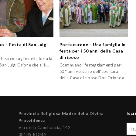
o – Festa di San Luigi
Pontecurone – Una famiglia in
e
festa per i 50 anni della Casa
di riposo
clusa col taglio della torta la
 San Luigi Orione che si è…
Continuano i festeggiamenti per il
50 ° anniversario dell'apertura
della Casa di riposo Don Orione a…
Iscr
Provincia Religiosa Madre della Divina
Provvidenza
Via della Camilluccia, 142
00135 ROMA