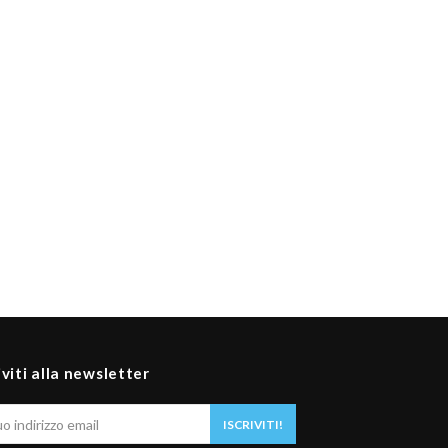
iviti alla newsletter
Il
ISCRIVITI!
tuo