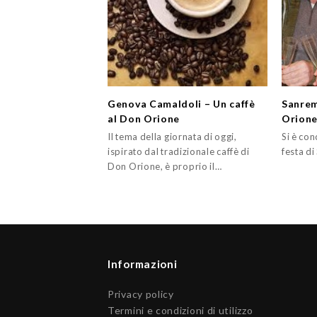
Genova Camaldoli – Un caffè
Sanrem
al Don Orione
Orion
Il tema della giornata di oggi,
Si è con
ispirato dal tradizionale caffè di
festa di
Don Orione, è proprio il…
Informazioni
Privacy policy
Termini e condizioni di utilizzo