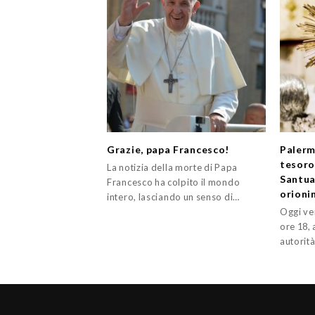
Grazie, papa Francesco!
Palerm
tesoro
La notizia della morte di Papa
Santua
Francesco ha colpito il mondo
orioni
intero, lasciando un senso di…
Oggi ven
ore 18, 
autorità