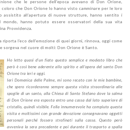
pinione che le persone dell’epoca avevano di Don Orione,
a coloro che Don Orione lo hanno visto camminare per le loro
o assistito all’apertura di nuove strutture, hanno sentito i
 il mondo, hanno potuto essere osservatori della sua vita
vina Provvidenza.
 riporta l’eco dell’emozione di quei giorni, rinnova, oggi come
he sorgeva nel cuore di molti: Don Orione è Santo.
Ho letto quasi d’un fiato questo semplice e modesto libro che
però è così bene aderente allo spirito e all’opera del santo Don
Orione tra ieri e oggi.
Ieri Domenica delle Palme, mi sono recato con le mie bambine,
che spero ricorderanno sempre questa visita straordinaria alle
spoglie di un santo, alla Chiesa di Santo Stefano dove la salma
di Don Orione era esposta entro una cassa dal lato superiore di
cristallo, quindi visibile.
Folla innumerevole ha compiuto questa
visita e moltissimi con grande devozione consegnavano oggetti
personali perché fossero strofinati sulla cassa. Questo però
avveniva la sera precedente e poi durante il trasporto a spalla