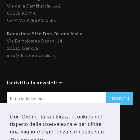
Via della Camilluccia, 142
00135 ROMA
CF/PIVA 97889670580
Redazione Sito Don Orione Italia
Via Bartolomeo Bosco, 14
16121 Genova
info@donorioneitalia.it
Iscriviti alla newsletter
Il
ISCRIVITI!
tuo
indirizzo
Don Orione Italia utilizza i cookies nel
email
Seguici
rispetto della riservatezza e per offrire
una migliore esperienza sul nostro sito.
F
Y