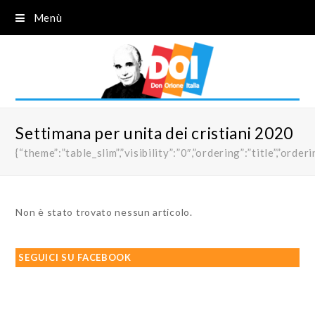
Menù
Settimana per unita dei cristiani 2020
{“theme”:”table_slim”,”visibility”:”0″,”ordering”:”title”,”
Non è stato trovato nessun articolo.
SEGUICI SU FACEBOOK