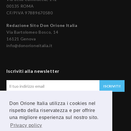
00135 ROMA
CF/PIVA 97889670580
Redazione Sito Don Orione Italia
Via Bartolomeo Bosco, 14
16121 Genova
info@donorioneitalia.it
Iscriviti alla newsletter
Il
ISCRIVITI!
tuo
indirizzo
Don Orione Italia utilizza i cookies nel
email
Seguici
rispetto della riservatezza e per offrire
una migliore esperienza sul nostro sito.
F
Y
Privacy policy