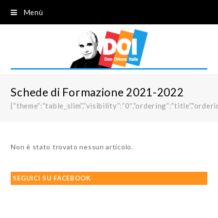
Menù
Schede di Formazione 2021-2022
{“theme”:”table_slim”,”visibility”:”0″,”ordering”:”title”,”
Non è stato trovato nessun articolo.
SEGUICI SU FACEBOOK