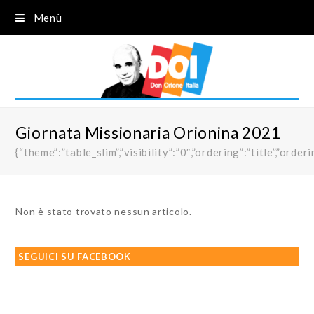
Menù
Giornata Missionaria Orionina 2021
{“theme”:”table_slim”,”visibility”:”0″,”ordering”:”title”,”
Non è stato trovato nessun articolo.
SEGUICI SU FACEBOOK