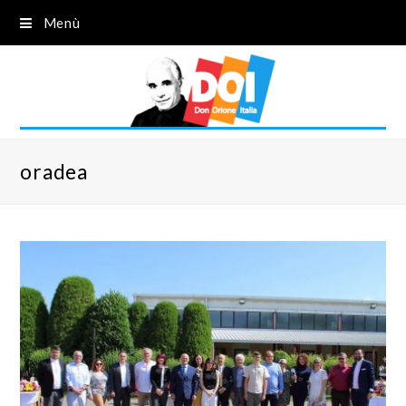
Menù
oradea