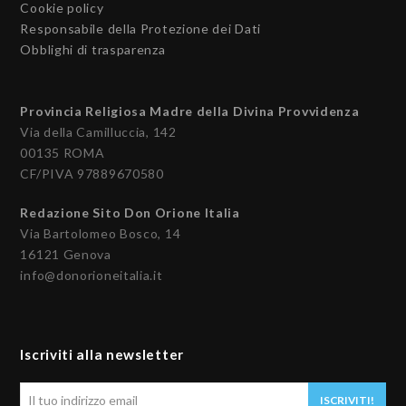
Cookie policy
Responsabile della Protezione dei Dati
Obblighi di trasparenza
Provincia Religiosa Madre della Divina Provvidenza
Via della Camilluccia, 142
00135 ROMA
CF/PIVA 97889670580
Redazione Sito Don Orione Italia
Via Bartolomeo Bosco, 14
16121 Genova
info@donorioneitalia.it
Iscriviti alla newsletter
Il
ISCRIVITI!