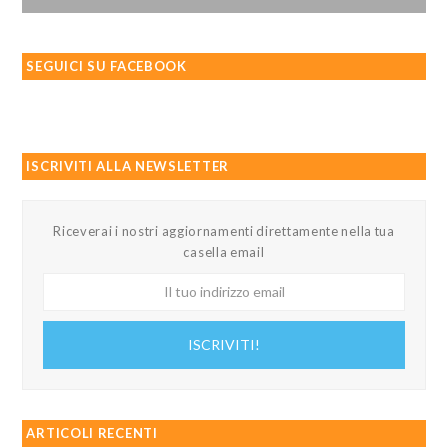
SEGUICI SU FACEBOOK
ISCRIVITI ALLA NEWSLETTER
Riceverai i nostri aggiornamenti direttamente nella tua
casella email
Il
tuo
indirizzo
ISCRIVITI!
email
ARTICOLI RECENTI