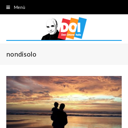
Menù
nondisolo