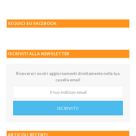
SEGUICI SU FACEBOOK
ISCRIVITI ALLA NEWSLETTER
Riceverai i nostri aggiornamenti direttamente nella tua
casella email
Il
tuo
indirizzo
ISCRIVITI!
email
ARTICOLI RECENTI