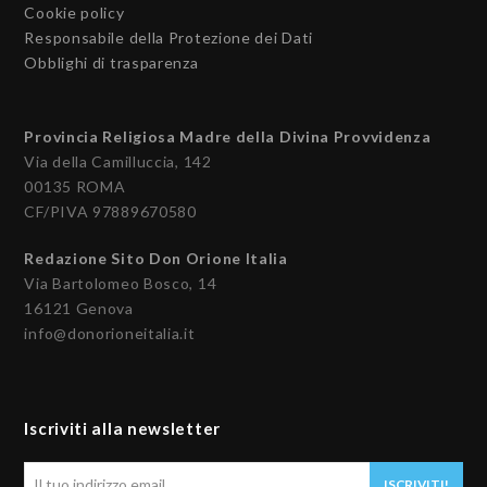
Cookie policy
Responsabile della Protezione dei Dati
Obblighi di trasparenza
Provincia Religiosa Madre della Divina Provvidenza
Via della Camilluccia, 142
00135 ROMA
CF/PIVA 97889670580
Redazione Sito Don Orione Italia
Via Bartolomeo Bosco, 14
16121 Genova
info@donorioneitalia.it
Iscriviti alla newsletter
Il
ISCRIVITI!