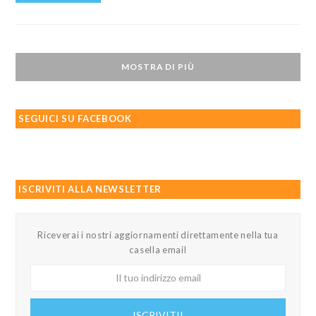
MOSTRA DI PIÙ
SEGUICI SU FACEBOOK
ISCRIVITI ALLA NEWSLETTER
Riceverai i nostri aggiornamenti direttamente nella tua
casella email
Il
tuo
indirizzo
ISCRIVITI!