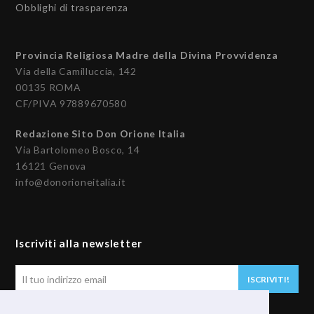
Obblighi di trasparenza
Provincia Religiosa Madre della Divina Provvidenza
Via della Camilluccia, 142
00135 ROMA
CF/PIVA 97889670580
Redazione Sito Don Orione Italia
Via Bartolomeo Bosco, 14
16121 Genova
info@donorioneitalia.it
Iscriviti alla newsletter
Il
ISCRIVITI!
tuo
indirizzo