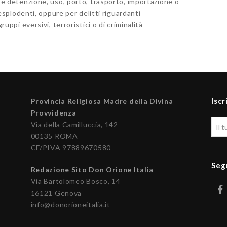
e detenzione, uso, porto, trasporto, importazione o
esplodenti, oppure per delitti riguardanti
uppi eversivi, terroristici o di criminalità
Iscr
Provincia Religiosa Madre della Divina
Provvidenza
Via della Camilluccia, 142
00135 ROMA
CF/PIVA 97889670580
Seg
Redazione Sito Don Orione Italia
Via Bartolomeo Bosco, 14
16121 Genova
info@donorioneitalia.it