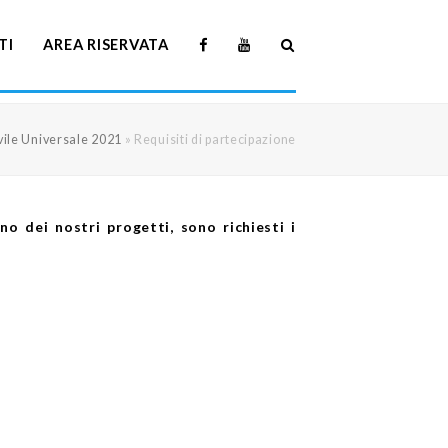
TI
AREA RISERVATA
vile Universale 2021
»
Requisiti di partecipazione
o dei nostri progetti, sono richiesti i