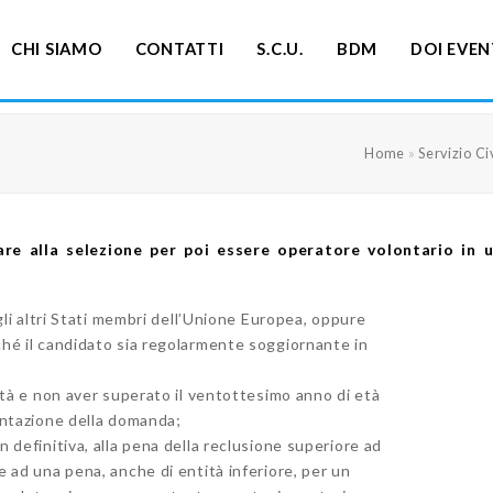
CHI SIAMO
CONTATTI
S.C.U.
BDM
DOI EVEN
Home
»
Servizio Ci
e alla selezione per poi essere operatore volontario in un
gli altri Stati membri dell’Unione Europea, oppure
hé il candidato sia regolarmente soggiornante in
età e non aver superato il ventottesimo anno di età
sentazione della domanda;
definitiva, alla pena della reclusione superiore ad
 ad una pena, anche di entità inferiore, per un