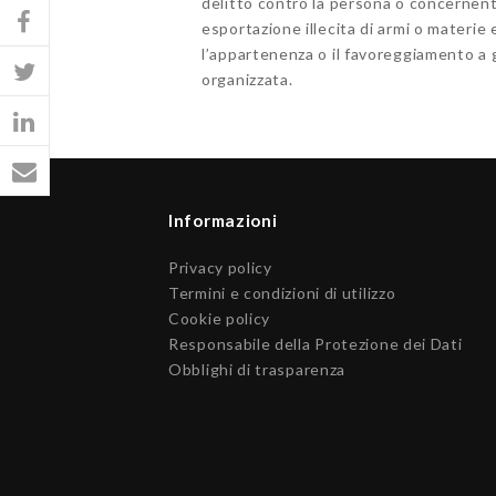
delitto contro la persona o concernent
esportazione illecita di armi o materie 
l’appartenenza o il favoreggiamento a gr
organizzata.
Informazioni
Privacy policy
Termini e condizioni di utilizzo
Cookie policy
Responsabile della Protezione dei Dati
Obblighi di trasparenza