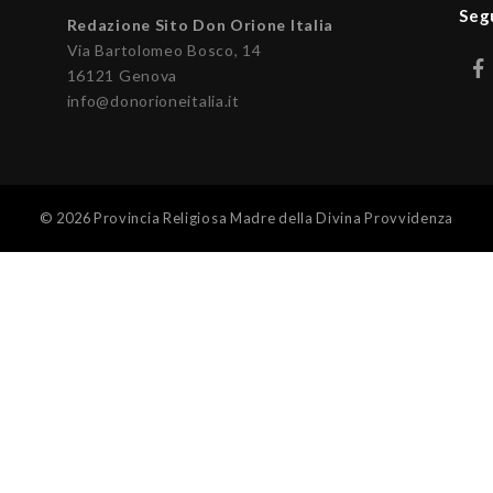
Seg
Redazione Sito Don Orione Italia
Via Bartolomeo Bosco, 14
16121 Genova
info@donorioneitalia.it
© 2026 Provincia Religiosa Madre della Divina Provvidenza