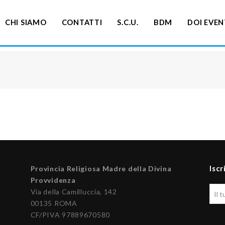
CHI SIAMO
CONTATTI
S.C.U.
BDM
DOI EVEN
Iscr
Provincia Religiosa Madre della Divina
Provvidenza
Via della Camilluccia, 142
00135 ROMA
CF/PIVA 97889670580