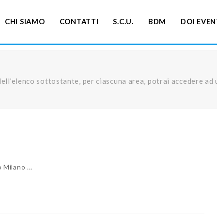
CHI SIAMO
CONTATTI
S.C.U.
BDM
DOI EVEN
ell’elenco sottostante, per ciascuna area, potrai accedere ad u
o Milano ...