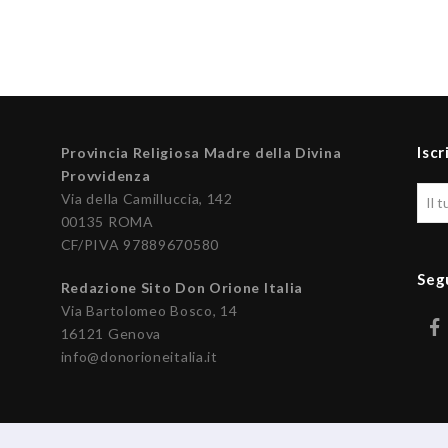
Iscr
Provincia Religiosa Madre della Divina
Provvidenza
Via della Camilluccia, 142
00135 ROMA
CF/PIVA 97889670580
Seg
Redazione Sito Don Orione Italia
Via Bartolomeo Bosco, 14
16121 Genova
info@donorioneitalia.it