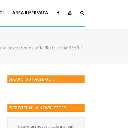
TI
AREA RISERVATA
Home
»
Le nostre strutture
na descrizione e alle notizie e articoli
SEGUICI SU FACEBOOK
ISCRIVITI ALLA NEWSLETTER
Riceverai i nostri aggiornamenti