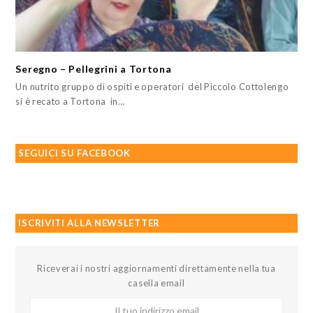
Seregno – Pellegrini a Tortona
Un nutrito gruppo di ospiti e operatori del Piccolo Cottolengo
si è recato a Tortona in…
SEGUICI SU FACEBOOK
ISCRIVITI ALLA NEWSLETTER
Riceverai i nostri aggiornamenti direttamente nella tua
casella email
Il