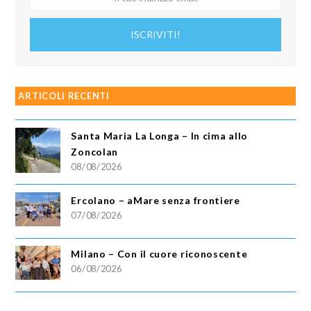
tuo
indirizzo
ISCRIVITI!
email
ARTICOLI RECENTI
Santa Maria La Longa – In cima allo
Zoncolan
08/08/2026
Ercolano – aMare senza frontiere
07/08/2026
Milano – Con il cuore riconoscente
06/08/2026