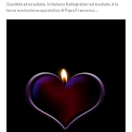
Gaudete et exsultate, in italiano Rallegratevi ed esultate, è la
terza esortazione apostolica di Papa Francesco.…