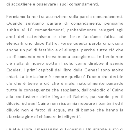
di accogliere e osservare i suoi comandamenti.
Fermiamo la nostra attenzione sulla parola comandamenti.
Quando sentiamo parlare di comandamenti, pensiamo
subito ai 10 comandamenti, probabilmente relegati agli
anni del catechismo e che forse facciamo fatica ad
elencarli uno dopo l’altro. Forse questa parola ci procura
anche un po’ di fastidio e di allergia, perché tutto ciò che
sa di comando non trova buona accoglienza. In fondo non
c’è nulla di nuovo sotto il sole, come direbbe il saggio
Qoelet. I primi capitoli del libro della Genesi sono molto
chiari. La tentazione è sempre quella: è l’uomo che decide
ciò che è bene e ciò che è male, naturalmente pagando
tutte le conseguenze che sappiamo, dall’omicidio di Caino
alla confusione delle lingue di Babele, passando per il
diluvio. Ed oggi Caino non risparmia neppure i bambini ed il
diluvio non è fatto di acqua, ma di bombe che hanno la
sfacciatagine di chiamare intelligenti.
Qual è allora il messaggio di Giovanni? Un grande aiuto ci