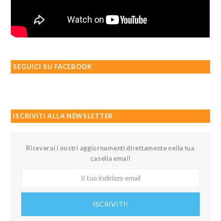
SEGUICI SU FACEBOOK
ISCRIVITI ALLA NEWSLETTER
Riceverai i nostri aggiornamenti direttamente nella tua
casella email
Il
tuo
indirizzo
ISCRIVITI!
email