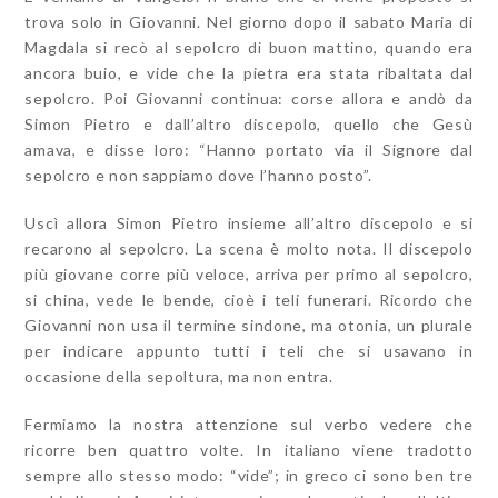
trova solo in Giovanni. Nel giorno dopo il sabato Maria di
Magdala si recò al sepolcro di buon mattino, quando era
ancora buio, e vide che la pietra era stata ribaltata dal
sepolcro. Poi Giovanni continua: corse allora e andò da
Simon Pietro e dall’altro discepolo, quello che Gesù
amava, e disse loro: “Hanno portato via il Signore dal
sepolcro e non sappiamo dove l’hanno posto”.
Uscì allora Simon Pietro insieme all’altro discepolo e si
recarono al sepolcro. La scena è molto nota. Il discepolo
più giovane corre più veloce, arriva per primo al sepolcro,
si china, vede le bende, cioè i teli funerari. Ricordo che
Giovanni non usa il termine sindone, ma
otonia
, un plurale
per indicare appunto tutti i teli che si usavano in
occasione della sepoltura, ma non entra.
Fermiamo la nostra attenzione sul verbo vedere che
ricorre ben quattro volte. In italiano viene tradotto
sempre allo stesso modo: “vide”; in greco ci sono ben tre