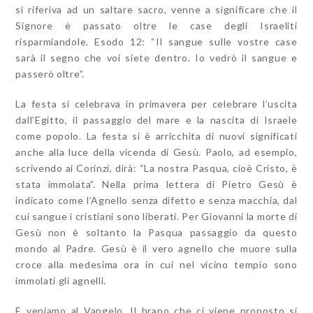
si riferiva ad un saltare sacro, venne a significare che il
Signore è passato oltre le case degli Israeliti
risparmiandole. Esodo 12: “Il sangue sulle vostre case
sarà il segno che voi siete dentro. Io vedrò il sangue e
passerò oltre”.
La festa si celebrava in primavera per celebrare l’uscita
dall’Egitto, il passaggio del mare e la nascita di Israele
come popolo. La festa si è arricchita di nuovi significati
anche alla luce della vicenda di Gesù. Paolo, ad esempio,
scrivendo ai Corinzi, dirà: “La nostra Pasqua, cioè Cristo, è
stata immolata”. Nella prima lettera di Pietro Gesù è
indicato come l’Agnello senza difetto e senza macchia, dal
cui sangue i cristiani sono liberati. Per Giovanni la morte di
Gesù non è soltanto la Pasqua passaggio da questo
mondo al Padre. Gesù è il vero agnello che muore sulla
croce alla medesima ora in cui nel vicino tempio sono
immolati gli agnelli.
E veniamo al Vangelo. Il brano che ci viene proposto si