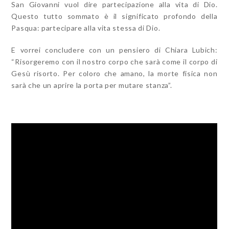
San Giovanni vuol dire partecipazione alla vita di Dio.
Questo tutto sommato è il significato profondo della
Pasqua: partecipare alla vita stessa di Dio.
E vorrei concludere con un pensier
o di Chiara Lubich:
“Risorgeremo con il nostro corpo che sarà come il corpo di
Gesù risorto. Per coloro che amano, la morte fisica non
sarà che un aprire la porta per mutare stanza”.